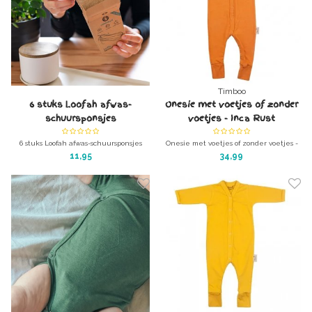
Timboo
6 stuks Loofah afwas-
Onesie met voetjes of zonder
schuursponsjes
voetjes - Inca Rust
6 stuks Loofah afwas-schuursponsjes
Onesie met voetjes of zonder voetjes -
Herbruikbare en volledig biologisch
Inca Rust
11,95
34,99
afbreekbare afwassponsjes.
gemaakt van 100% organisch bamboe
NO MORE WASTE!!
katoen