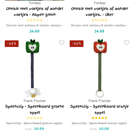
Timboo
Timboo
Onesie met voetjes of zonder
Onesie met voetjes of zonder
voetjes - Aspen green
voetjes. - Oker
Onesie met voetjes of zonder voetjes -
Onesie met voetjes of zonder voetjes. -
Aspen green
Oker
34,99
34,99
gemaakt van 100% organisch bamboe
gemaakt van 100% organisch bamboe
katoen
katoen
-33%
-33%
Frank Fischer
Frank Fischer
Speenclip - Speenkoord groene
Speenclip - Speenkoord oranje
appel
appel
Speenclip - Speenkoord groene appel.
Speenclip - Speenkoord oranje appel.
Merk: Franck Fischer.
Merk: Franck Fischer.
10,00
10,00
14,95
14,95
Fairtrade speenkoordje
Fairtrade speenkoordje