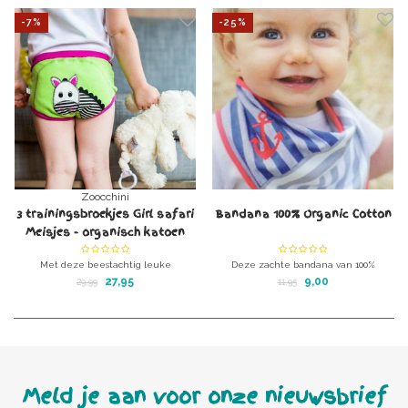
-7%
-25%
Zoocchini
3 trainingsbroekjes Girl safari
Bandana 100% Organic Cotton
Meisjes - organisch katoen
Met deze beestachtig leuke
Deze zachte bandana van 100%
oefenbroekjes wilde dieren meisjes van
organisch katoen valt soepel en
27,95
9,00
29,99
11,95
organisch katoen wordt potjestraining
irriteert de gevoelige babyhuid niet.
kinderspel!
Wilde dieren
Meld je aan voor onze nieuwsbrief