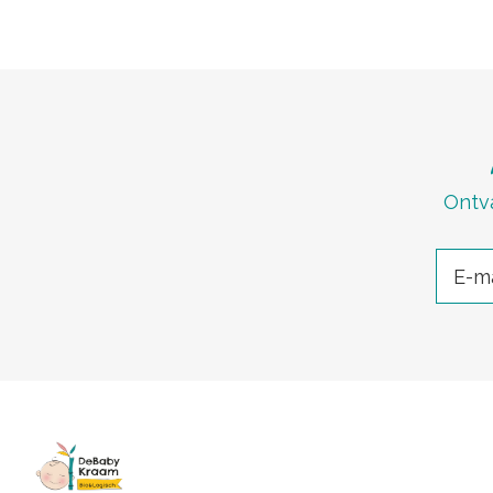
Ontva