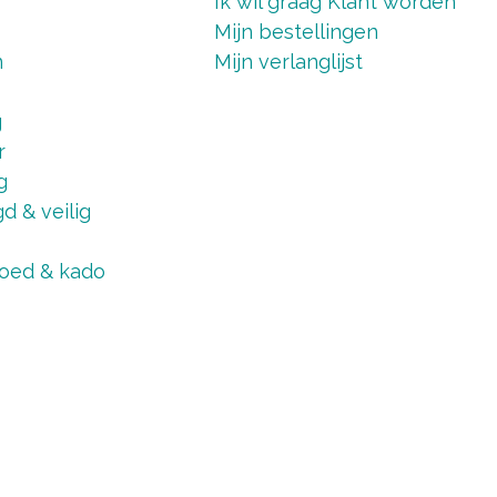
Ik wil graag Klant worden
Mijn bestellingen
n
Mijn verlanglijst
g
r
g
d & veilig
oed & kado