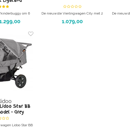
 Ligstand
/kinderbuggy om 6
De nieuwste Vierlingwagen City met 2
De nieuwst
gezellig te vervoeren
bankjes
1.299,00
1.079,00
Altijd de nieuwste versie bij
Alti
DeBabykraam! - meerlingbuggy voor 4
DeBabykra
kinderen.
Ideaal voor oppasmoeders en
Idea
kinderdagverblijven!
lidoo
 Lidoo Star BB
odel - Grey
gwagen Lidoo Star BB