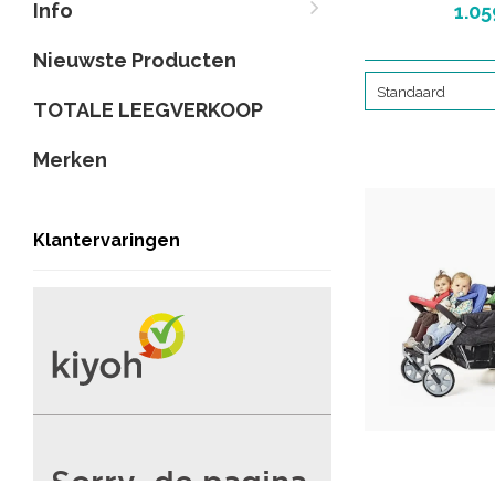
+ NU IN
Info
1.05
Altijd de nieu
DeBabykraam! - me
Nieuwste Producten
kind
Standaard
Ideaal voor o
TOTALE LEEGVERKOOP
kinderdagv
Merken
Klantervaringen