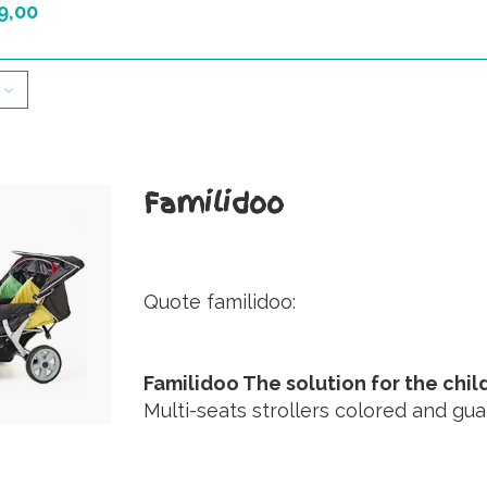
 GRIJS!
9,00
wste versie bij
erlingbuggy voor 4
eren.
ppasmoeders en
erblijven!
Familidoo
Quote familidoo:
Familidoo The solution for the chil
Multi-seats strollers colored and gua