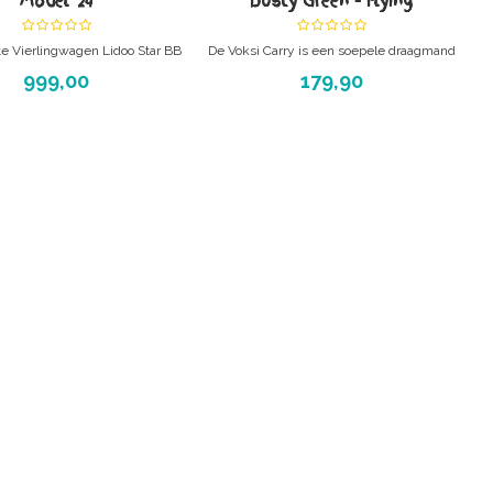
Model '24
Dusty Green - Flying
e Vierlingwagen Lidoo Star BB
De Voksi Carry is een soepele draagmand
+
met geïntegreerde draagplank.
999,00
179,90
jd de nieuwste versie bij
am! - meerlingbuggy voor 4
kinderen.
al voor oppasmoeders en
kinderdagverblijven!