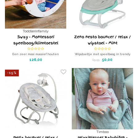
Toddlerinfamily
Sway - Montessori
Zeno nesto bouncer / relax /
speelboog/klimtoestel
wipstoel - Mint
Een zeer mooi massief houten
Wipstoeltje met speelboog in trendy
speelapparaat voor peuters en kleuters.
kleuren.
126,00
50,00
69,99
Stimuleer de motoriek en de fantasie
De rugleuning is verstelbaar.
van je peuter
Zeno nesto bouncer / relax / wipstoel -
-15%
Mint
Timboo
Perla bouncer / relax /
relaxinlegger Babybjörn -