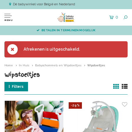
Dé babywinkel voor België en Nederland
0
MENU
BETALEN IN TERMIJNEN MOGELIJK
Afrekenen is uitgeschakeld.
Home
In Huis
Babyschommels en Wipstoeltjes
Wipstoeltjes
Wipstoeltjes
Filters
-29%