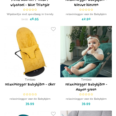
wipstoel - Blue Triangle
Nieuwe kleuren
Wipstoeltje met speelboog in trendy
relaxinlegger voor de Babybjörn
kleuren.
wipstoel, gemaakt van de geweldige
46,95
42,90
54,99
De rugleuning is verstelbaar.
bamboe baby-badstof van Timboo.
Kleur: Diverse kleuren
Timboo
Timboo
relaxinlegger Babybjörn - Oker
relaxinlegger Babybjörn -
Aspen green
relaxinlegger voor de Babybjörn
relaxinlegger voor de Babybjörn
wipstoel, gemaakt van de geweldige
wipstoel, gemaakt van de geweldige
39,99
39,99
bamboe baby-badstof van Timboo.
bamboe baby-badstof van Timboo.
Kleur: Oker
Kleur: Aspen green