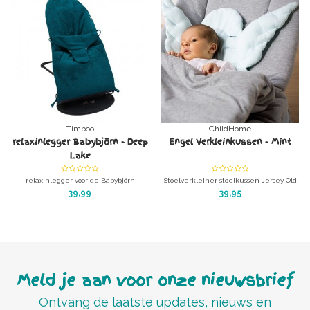
Timboo
ChildHome
relaxinlegger Babybjörn - Deep
Engel Verkleinkussen - Mint
Lake
relaxinlegger voor de Babybjörn
Stoelverkleiner stoelkussen Jersey Old
wipstoel, gemaakt van de geweldige
Pink. Maakt van ieder kindje een
39,99
39,95
bamboe baby-badstof van Timboo.
engeltje!
Kleur: Deep lake
Universeel voor kinderstoel, wipstoel,
buggy, kinderwagen etc.
Meld je aan voor onze nieuwsbrief
Ontvang de laatste updates, nieuws en