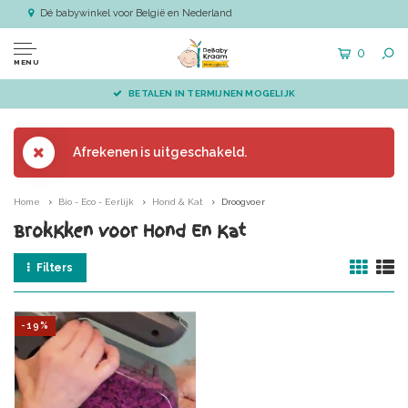
Dé babywinkel voor België en Nederland
0
MENU
BETALEN IN TERMIJNEN MOGELIJK
Afrekenen is uitgeschakeld.
Home
Bio - Eco - Eerlijk
Hond & Kat
Droogvoer
BrokKken voor Hond En Kat
Filters
-19%