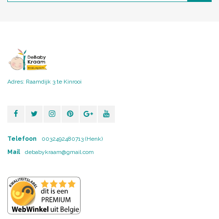
Adres: Raamdijk 3 te Kinrooi
Telefoon
0032492480713 (Henk)
Mail
debabykraam@gmail.com