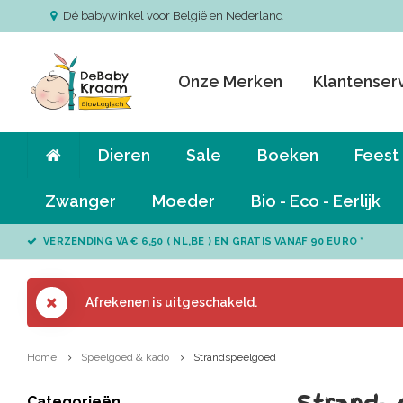
Dé babywinkel voor België en Nederland
Onze Merken
Klantenser
Dieren
Sale
Boeken
Feest
Zwanger
Moeder
Bio - Eco - Eerlijk
VERZENDING VA € 6,50 ( NL,BE ) EN GRATIS VANAF 90 EURO *
Afrekenen is uitgeschakeld.
Home
Speelgoed & kado
Strandspeelgoed
Categorieën