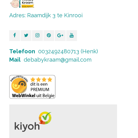
Adres: Raamdijk 3 te Kinrooi
Telefoon
0032492480713 (Henk)
Mail
debabykraam@gmail.com