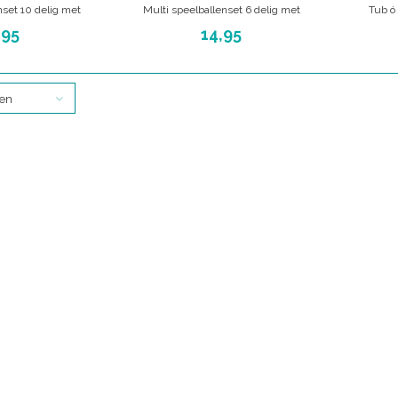
nset 10 delig met
Multi speelballenset 6 delig met
Tub ó
de texturen
verschillende texturen
v
,95
14,95
ten