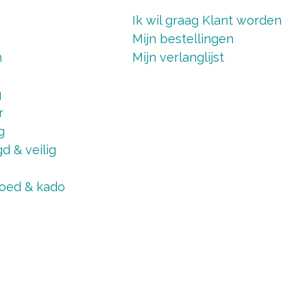
Ik wil graag Klant worden
Mijn bestellingen
n
Mijn verlanglijst
g
r
g
d & veilig
oed & kado