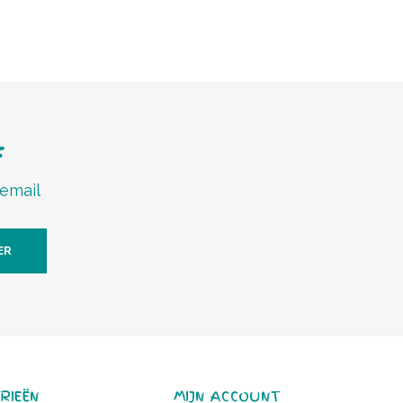
f
 email
ER
RIEËN
MIJN ACCOUNT