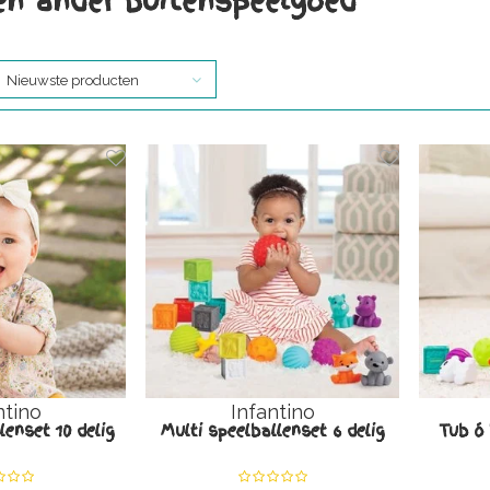
en ander buitenspeelgoed
Nieuwste producten
ntino
Infantino
lenset 10 delig
Multi speelballenset 6 delig
Tub ó