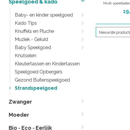
Speelgoed & kado
Multi speelballe
verschillen
19
Baby- en kinder speelgoed
Kado Tips
Knuffels en Pluche
Nieuwste produc
Muziek - Geluid
Baby Speelgoed
Knutselen
Kleutertassen en Kindertassen
Speelgoed Opbergers
Gezond Buitenspeelgoed
Strandspeelgoed
Zwanger
Moeder
Bio - Eco - Eerlijk