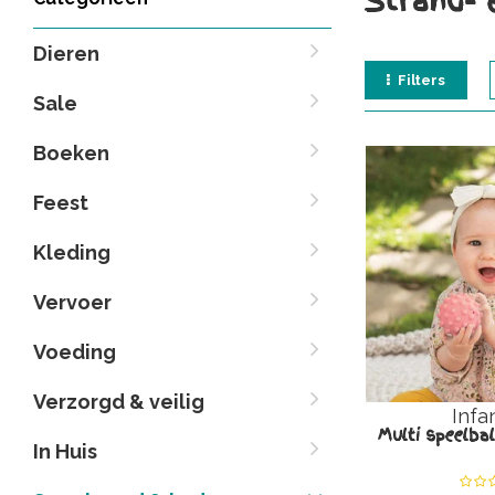
Strand- 
Dieren
Filters
Sale
Boeken
Feest
Kleding
Vervoer
Voeding
Verzorgd & veilig
Infa
Multi speelbal
In Huis