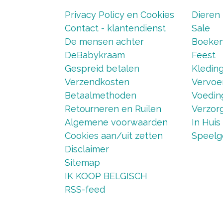
Privacy Policy en Cookies
Dieren
Contact - klantendienst
Sale
De mensen achter
Boeke
DeBabykraam
Feest
Gespreid betalen
Kledin
Verzendkosten
Vervoe
Betaalmethoden
Voedin
Retourneren en Ruilen
Verzorg
Algemene voorwaarden
In Huis
Cookies aan/uit zetten
Speelg
Disclaimer
Sitemap
IK KOOP BELGISCH
RSS-feed