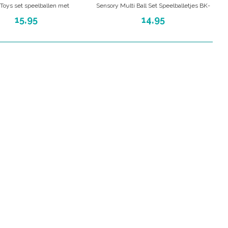
 Toys set speelballen met
Sensory Multi Ball Set Speelballetjes BK-
erschillende texturen
05209
15,95
14,95