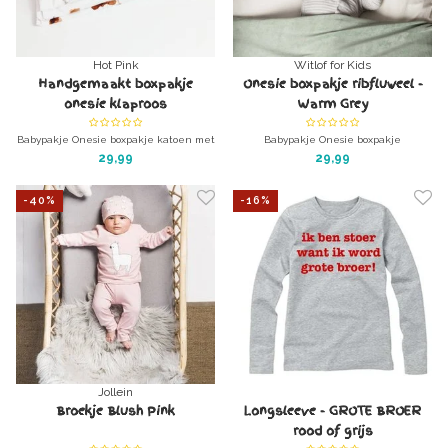
Hot Pink
Witlof for Kids
Handgemaakt boxpakje
Onesie boxpakje ribfluweel -
onesie klaproos
Warm Grey
Babypakje Onesie boxpakje katoen met
Babypakje Onesie boxpakje
klaprozen
ribfluweel/corduroy - Warm Grey
29,99
29,99
superzacht, lekker warm en wonderlijk
superzacht, lekker warm en wonderlijk
mooi
mooi
-40%
-16%
Jollein
Broekje Blush Pink
Longsleeve - GROTE BROER
rood of grijs