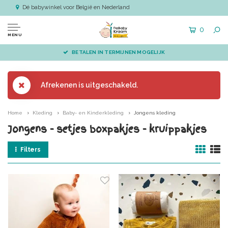
Dé babywinkel voor België en Nederland
0
MENU
BETALEN IN TERMIJNEN MOGELIJK
Afrekenen is uitgeschakeld.
Home
Kleding
Baby- en Kinderkleding
Jongens kleding
Jongens - setjes boxpakjes - kruippakjes
Filters