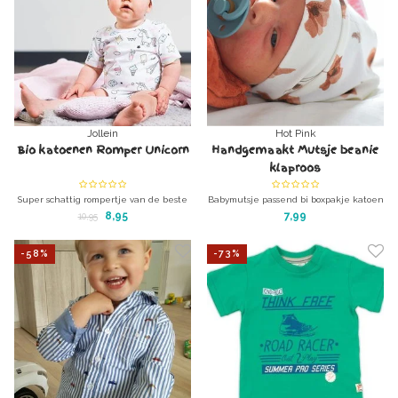
Jollein
Hot Pink
Bio katoenen Romper Unicorn
Handgemaakt Mutsje beanie
klaproos
Super schattig rompertje van de beste
Babymutsje passend bi boxpakje katoen
kwaliteit. Biologisch katoen!
met klaprozen
8,95
7,99
10,95
superzacht, lekker warm en wonderlijk
mooi
-58%
-73%