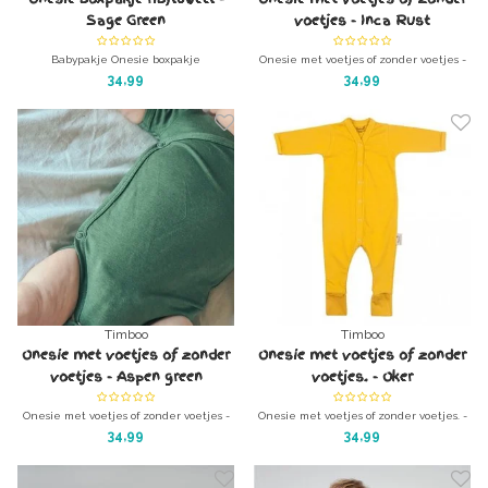
Sage Green
voetjes - Inca Rust
Babypakje Onesie boxpakje
Onesie met voetjes of zonder voetjes -
ribfluweel/corduroy - Sage Green
Inca Rust
34,99
34,99
superzacht, lekker warm en wonderlijk
gemaakt van 100% organisch bamboe
mooi
katoen
Timboo
Timboo
Onesie met voetjes of zonder
Onesie met voetjes of zonder
voetjes - Aspen green
voetjes. - Oker
Onesie met voetjes of zonder voetjes -
Onesie met voetjes of zonder voetjes. -
Aspen green
Oker
34,99
34,99
gemaakt van 100% organisch bamboe
gemaakt van 100% organisch bamboe
katoen
katoen