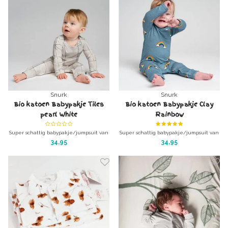
Snurk
Snurk
Bio katoen Babypakje Tiles
Bio katoen Babypakje Clay
pearl White
Rainbow
Super schattig babypakje/jumpsuit van
Super schattig babypakje/jumpsuit van
de beste kwaliteit.
de beste kwaliteit.
34,95
34,95
Kwalitatief Biologisch katoen!
Kwalitatief Biologisch katoen!
GOTS gecertificeerd
GOTS gecertificeerd
diverse maten
diverse maten