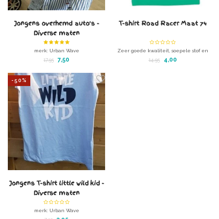
Jongens overhemd auto's -
T-shirt Road Racer Maat 74
Diverse maten
merk: Urban Wave
Zeer goede kwaliteit, soepele stof en
mooie pasvorm
7,50
4,00
17,95
14,95
In de maten 74
-50%
Jongens T-shirt little wild kid -
Diverse maten
merk: Urban Wave
little wild kid