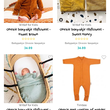
Witlof for Kids
Witlof for Kids
Onesie boxpakje ribfluweel -
Onesie boxpakje ribfluweel -
Hazel Brown
Sweet Honey
Babypakje Onesie boxpakje
Babypakje Onesie boxpakje
ribfluweel/corduroy - Hazel Brown
ribfluweel/corduroy - Sweet Honey
34,99
34,99
superzacht, lekker warm en wonderlijk
(okergeel)
mooi
superzacht, lekker warm en wonderlijk
mooi
Witlof for Kids
Timboo
Onesie boxpakje ribfluweel -
Onesie met voetjes of zonder