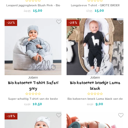
Leopard joggingbroek Blush Pink - Bio
Longsleeve T-shirt - GROTE BROER
katoen
katoenen Longsleeve T-shirt voor
15,00
15,00
24,95
17,95
Biologisch katoen / organic cotton
jongens
Leverbaar in diverse maten.
-22%
-28%
Jollein
Jollein
Bio katoenen T-shirt Safari
Bio katoenen broekje Lama
grey
black
Super schattig T-shirt van de beste
Bio katoenen broek Lama black van de
kwaliteit. Biologisch katoen!
beste kwaliteit. Biologisch katoen!
10,50
9,00
13,50
12,50
Leverbaar in diverse maten.
Leverbaar in diverse maten.
-18%