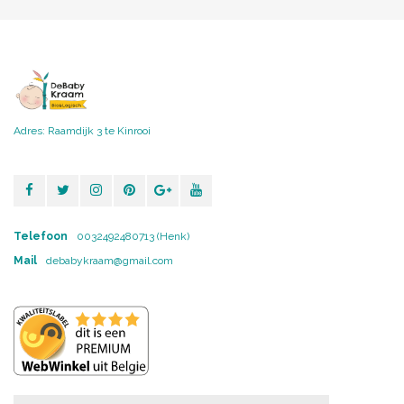
Adres: Raamdijk 3 te Kinrooi
Telefoon
0032492480713 (Henk)
Mail
debabykraam@gmail.com