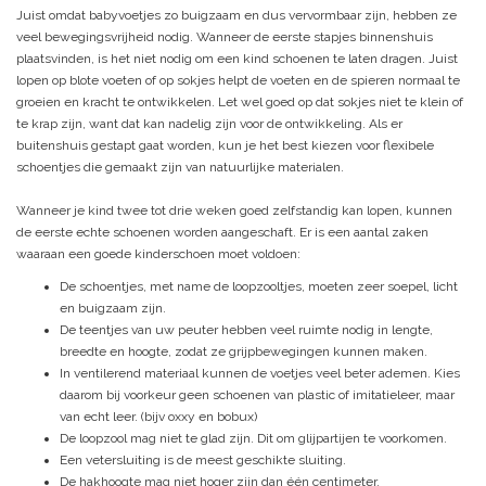
Juist omdat babyvoetjes zo buigzaam en dus vervormbaar zijn, hebben ze
veel bewegingsvrijheid nodig. Wanneer de eerste stapjes binnenshuis
plaatsvinden, is het niet nodig om een kind schoenen te laten dragen. Juist
lopen op blote voeten of op sokjes helpt de voeten en de spieren normaal te
groeien en kracht te ontwikkelen. Let wel goed op dat sokjes niet te klein of
te krap zijn, want dat kan nadelig zijn voor de ontwikkeling. Als er
buitenshuis gestapt gaat worden, kun je het best kiezen voor flexibele
schoentjes die gemaakt zijn van natuurlijke materialen.
Wanneer je kind twee tot drie weken goed zelfstandig kan lopen, kunnen
de eerste echte schoenen worden aangeschaft. Er is een aantal zaken
waaraan een goede kinderschoen moet voldoen:
De schoentjes, met name de loopzooltjes, moeten zeer soepel, licht
en buigzaam zijn.
De teentjes van uw peuter hebben veel ruimte nodig in lengte,
breedte en hoogte, zodat ze grijpbewegingen kunnen maken.
In ventilerend materiaal kunnen de voetjes veel beter ademen. Kies
daarom bij voorkeur geen schoenen van plastic of imitatieleer, maar
van echt leer. (bijv oxxy en bobux)
De loopzool mag niet te glad zijn. Dit om glijpartijen te voorkomen.
Een vetersluiting is de meest geschikte sluiting.
De hakhoogte mag niet hoger zijn dan één centimeter.