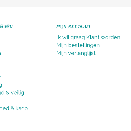
RIEËN
MIJN ACCOUNT
Ik wil graag Klant worden
Mijn bestellingen
n
Mijn verlanglijst
g
r
g
d & veilig
oed & kado