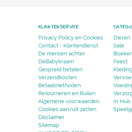
KLANTENSERVICE
CATEGO
Privacy Policy en Cookies
Dieren
Contact - klantendienst
Sale
De mensen achter
Boeke
DeBabykraam
Feest
Gespreid betalen
Kledin
Verzendkosten
Vervoe
Betaalmethoden
Voedin
Retourneren en Ruilen
Verzorg
Algemene voorwaarden
In Huis
Cookies aan/uit zetten
Speelg
Disclaimer
Sitemap