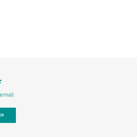
f
 email
ER