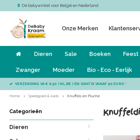
Dé babywinkel voor België en Nederland
Onze Merken
Klantenser
Dieren
Sale
Boeken
Feest
Zwanger
Moeder
Bio - Eco - Eerlijk
VERZENDING VA € 6,50 ( NL,BE ) EN GRATIS VANAF 90 EURO *
Home
Speelgoed & kado
Knuffels en Pluche
Knuffeld
Categorieën
Dieren