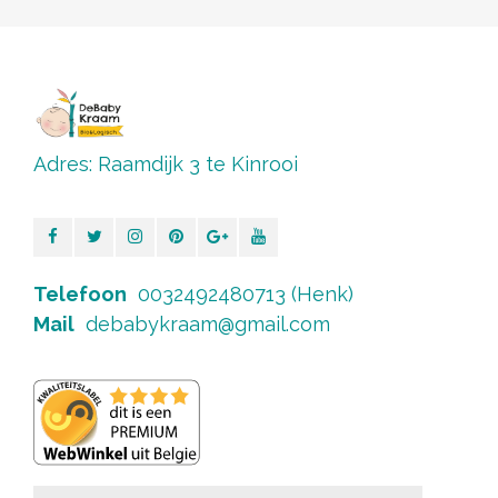
Adres: Raamdijk 3 te Kinrooi
Telefoon
0032492480713 (Henk)
Mail
debabykraam@gmail.com