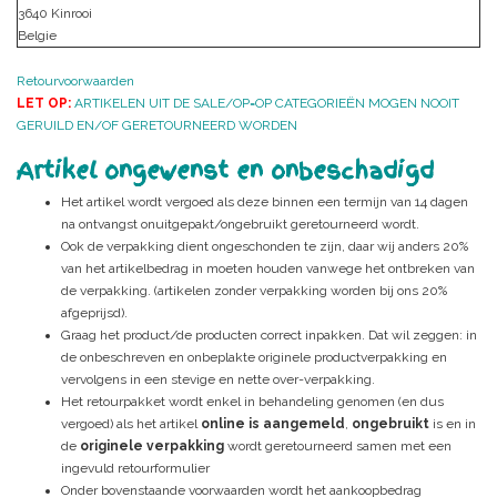
3640 Kinrooi
Belgie
Retourvoorwaarden
LET OP:
ARTIKELEN UIT DE SALE/OP=OP CATEGORIEËN MOGEN NOOIT
GERUILD EN/OF GERETOURNEERD WORDEN
Artikel ongewenst en onbeschadigd
Het artikel wordt vergoed als deze binnen een termijn van 14 dagen
na ontvangst onuitgepakt/ongebruikt geretourneerd wordt.
Ook de verpakking dient ongeschonden te zijn, daar wij anders 20%
van het artikelbedrag in moeten houden vanwege het ontbreken van
de verpakking. (artikelen zonder verpakking worden bij ons 20%
afgeprijsd).
Graag het product/de producten correct inpakken. Dat wil zeggen: in
de onbeschreven en onbeplakte originele productverpakking en
vervolgens in een stevige en nette over-verpakking.
Het retourpakket wordt enkel in behandeling genomen (en dus
vergoed) als het artikel
online is aangemeld
,
ongebruikt
is en in
de
originele verpakking
wordt geretourneerd samen met een
ingevuld retourformulier
Onder bovenstaande voorwaarden wordt het aankoopbedrag