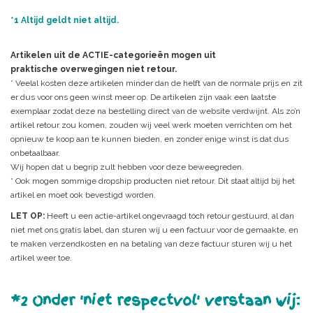
*1 Altijd geldt niet altijd.
Artikelen uit de ACTIE-categorieën mogen uit
praktische overwegingen niet retour.
* Veelal kosten deze artikelen minder dan de helft van de normale prijs en zit
er dus voor ons geen winst meer op. De artikelen zijn vaak een laatste
exemplaar zodat deze na bestelling direct van de website verdwijnt. Als zo’n
artikel retour zou komen, zouden wij veel werk moeten verrichten om het
opnieuw te koop aan te kunnen bieden, en zonder enige winst is dat dus
onbetaalbaar.
Wij hopen dat u begrip zult hebben voor deze beweegreden.
* Ook mogen sommige dropship producten niet retour. Dit staat altijd bij het
artikel en moet ook bevestigd worden.
LET OP:
Heeft u een actie-artikel ongevraagd tóch retour gestuurd, al dan
niet met ons gratis label, dan sturen wij u een factuur voor de gemaakte, en
te maken verzendkosten en na betaling van deze factuur sturen wij u het
artikel weer toe.
*2 Onder 'niet respectvol' verstaan wij: