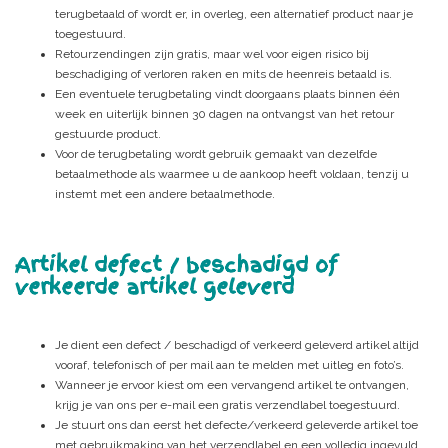
terugbetaald of wordt er, in overleg, een alternatief product naar je
toegestuurd.
Retourzendingen zijn gratis, maar wel voor eigen risico bij
beschadiging of verloren raken en mits de heenreis betaald is.
Een eventuele terugbetaling vindt doorgaans plaats binnen één
week en uiterlijk binnen 30 dagen na ontvangst van het retour
gestuurde product.
Voor de terugbetaling wordt gebruik gemaakt van dezelfde
betaalmethode als waarmee u de aankoop heeft voldaan, tenzij u
instemt met een andere betaalmethode.
Artikel defect / beschadigd of
verkeerde artikel geleverd
Je dient een defect / beschadigd of verkeerd geleverd artikel altijd
vooraf, telefonisch of per mail aan te melden met uitleg en foto’s.
Wanneer je ervoor kiest om een vervangend artikel te ontvangen,
krijg je van ons per e-mail een gratis verzendlabel toegestuurd.
Je stuurt ons dan eerst het defecte/verkeerd geleverde artikel toe
met gebruikmaking van het verzendlabel en een volledig ingevuld