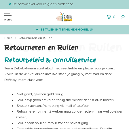
Dé babywinkel voor België en Nederland
0
MENU
BETALEN IN TERMIJNEN MOGELIJK
Home
Retourneren en Ruilen
Retourneren en Ruilen
Retourneren en Ruilen
Retourbeleid & Omruilservice
Team DeBabykraam staat altijd met veel liefde en plezier voor je klaar…
Zowel in de winkel als online! We staan je graag bij met raad en daad.
DeBabykraam staat voor:
Niet goed, gewoon geld terug
Stuur svp geen artikelen terug die minder dan 10 euro kosten
Snelle klachtenafhandeling via mail of telefoon
Retourneren binnen 2 weken mag zonder reden (maar wel op eigen
kosten)
Stuur nooit spullen retour zonder bevestiging
Gemaakte Verzendkosten worden niet gecrediteerd. Die zijn