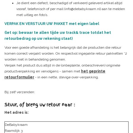
Je dient een defect, beschadigd of verkeerd geleverd artikel altijd
vooraf, telefonisch of per mail (
info@debabykraam.nl
) aan te melden
met uitleg en foto’s.
VERPAK EN VERSTUUR UW PAKKET met eigen label
(let op: bewaar te allen tijde uw track& trace totdat het
retourbedrag op uw rekening staat)
Voor een goede afhandeling is het belangrijk dat de producten die retour
komen correct verpakt worden. On respectvol ingepakte retour pakketten *2
worden niet in behandeling genomen.
Verpak het product dus altijd in de (onbeplakte, onbeschreven) originele
productverpakking en vervolgens - samen met
het geprinte
retourformulier
- in een nette, stevige over-verpakking.
Bij zelf verzenden:
Stuur, of breng uw retour naar :
Het adres is:
DeBabykraam
Raamdijk 3