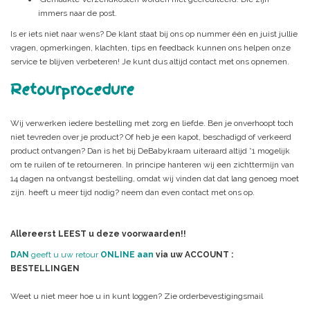
immers naar de post.
Is er iets niet naar wens? De klant staat bij ons op nummer één en juist jullie
vragen, opmerkingen, klachten, tips en feedback kunnen ons helpen onze
service te blijven verbeteren! Je kunt dus altijd contact met ons opnemen.
Retourprocedure
Wij verwerken iedere bestelling met zorg en liefde. Ben je onverhoopt toch
niet tevreden over je product? Of heb je een kapot, beschadigd of verkeerd
product ontvangen? Dan is het bij DeBabykraam uiteraard altijd *1 mogelijk
om te ruilen of te retourneren. In principe hanteren wij een zichttermijn van
14 dagen na ontvangst bestelling, omdat wij vinden dat dat lang genoeg moet
zijn. heeft u meer tijd nodig? neem dan even contact met ons op.
Allereerst LEEST u deze voorwaarden!!
DAN
geeft u uw retour
ONLINE aan
via uw ACCOUNT :
BESTELLINGEN
Weet u niet meer hoe u in kunt loggen? Zie orderbevestigingsmail