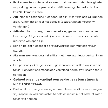
Pakketten die zonder omdoos verstuurd worden, zodat de originele
verpakking onder de plakband en stift (levensgrote postcode door
PostNL) komt te zitten.
Artikelen die zogezegd niet gebruikt zijn, maar waaraan wij kunnen
zien/ruiken dat dit wel het geval is. (deze artikelen moeten wij
vernietigen)
Artikelen die dusdanig in een verpakking gepropt worden dat ze
beschadigd (of gevouwen) bij ons aan komen en daardoor niet als
nieuw te verkopen zijn.
Een artikel dat niet onder de retourvoorwaarden valt tóch retour
sturen.
Alle manieren waardoor het artikel niet meer als nieuw verkocht kan
worden.
Een persoonlijk kaartje is voor u geschreven, en willen wij liever niet
terug. Het geeft ons steeds een vervelend gevoel zo'n kaartje terug
te krijgen.
Geheel onaangekondigd een pakketje retour sturen is
NIET TOEGESTAAN.
Doet u dit toch, vergoeden wij nimmer de verzendkosten en vragen
wij u opnieuw verzendkosten te betalen indien u het product weer
terug wilt hebben