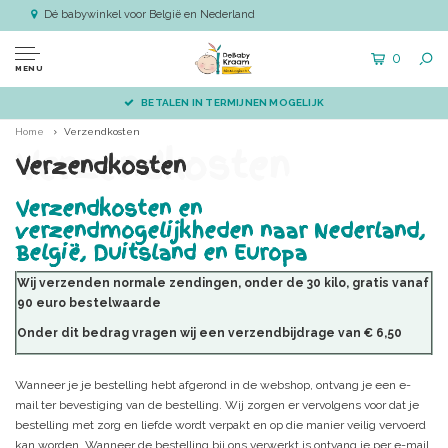
Dé babywinkel voor België en Nederland
0
MENU
BETALEN IN TERMIJNEN MOGELIJK
Home
Verzendkosten
Verzendkosten
Verzendkosten
Verzendkosten en
verzendmogelijkheden naar Nederland,
België, Duitsland en Europa
Wij verzenden normale zendingen, onder de 30 kilo, gratis vanaf
90 euro bestelwaarde
Onder dit bedrag vragen wij een verzendbijdrage van € 6,50
Wanneer je je bestelling hebt afgerond in de webshop, ontvang je een e-
mail ter bevestiging van de bestelling. Wij zorgen er vervolgens voor dat je
bestelling met zorg en liefde wordt verpakt en op die manier veilig vervoerd
kan worden. Wanneer de bestelling bij ons verwerkt is ontvang je per e-mail