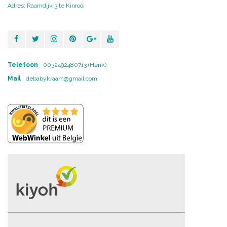
Adres: Raamdijk 3 te Kinrooi
Telefoon
0032492480713 (Henk)
Mail
debabykraam@gmail.com