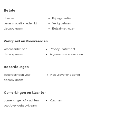
Betalen
diverse
Prijs-garantie
betaalmogelijkheden bij
Veilig betalen
debabykraam
Betaalmethoden
Veiligheid en Voorwaarden
voorwaarden van
Privacy Statement
debabykraam
Algemene voorwaarden
Beoordelingen
beoordelingen voor
Hoe u over ons denkt
debabykraam
Opmerkingen en klachten
opmerkingen of klachten
Klachten
voor/over debabykraam