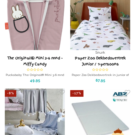
Snurk
The Original® Mini 3-6 mnd -
Paper Zoo Dekbedovertrek
Miffy Candy
Junior / 1-persoons
Puckababy The Original® Mini 3-6 mnd
Paper Zoo Dekbedovertrek in junior of
- Miffy Candy - Nijntje-serie voor baby's
1-persoons maat
49,95
67,95
De ideale baby inbaker slaapzak.
Wil je een hip dekbedovertrek? zoek
niet langer.... SNURK!
-8%
-17%