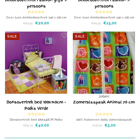
Dekbedovertrek Fashion grijs 1-
Dekbedovertrek Fashion 1-
persoons
persoons
Zeer luxe dekbedovertrek 140 x 220 cm
Zeer luxe dekbedovertrek 140 x 220 cm
100% katoen.
100% katoen.
€20,00
€15,00
€69,95
€69,95
SALE
SALE
Jollein
Donsovertrek bed 100x140cm -
Zomerslaapzak Animal 70 cm
Polka Verde
Donsovertrek bed 100x140CM Polka
100% Katoenen baby zomerslaapzak
Verde Wij verkopen de hele Polka
voor baby's. 70 cm
€40,00
€5,00
€69,72
€26,00
Verde Serie (en alle andere series van
Babyboum) Neem vooral contact met ons
op voor vragen!