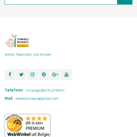
Adres: Raamdijk 3 te Kinrooi
Telefoon
0032492480713 (Henk)
Mail
debabykraam@gmail.com