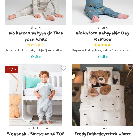
Snurk
Snurk
Bio katoen Babypakje Tiles
Bio katoen Babypakje Clay
pearl White
Rainbow
Super schattig babypakje/jumpsuit van
Super schattig babypakje/jumpsuit van
de beste kwaliteit.
de beste kwaliteit.
34,95
34,95
Kwalitatief Biologisch katoen!
Kwalitatief Biologisch katoen!
GOTS gecertificeerd
GOTS gecertificeerd
-17%
diverse maten
diverse maten
Love To Dream
Snurk
Slaapzak - Sleepsuit 1.0 TOG
Teddy Dekbedovertrek winter