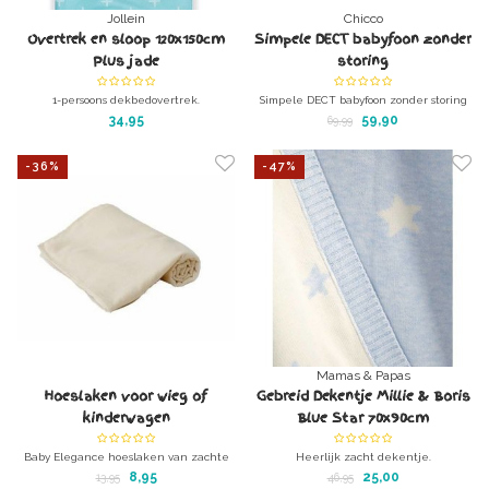
Jollein
Chicco
Overtrek en sloop 120x150cm
Simpele DECT babyfoon zonder
Plus jade
storing
1-persoons dekbedovertrek.
Simpele DECT babyfoon zonder storing
Overtrekje en sloop 120x150cm Plus jade
34,95
59,90
69,99
-36%
-47%
Mamas & Papas
Hoeslaken voor wieg of
Gebreid Dekentje Millie & Boris
kinderwagen
Blue Star 70x90cm
Baby Elegance hoeslaken van zachte
Heerlijk zacht dekentje.
Flanel katoen in ecru (ongebleekt
Zachte kleuren zetten de toon van
8,95
25,00
13,95
46,95