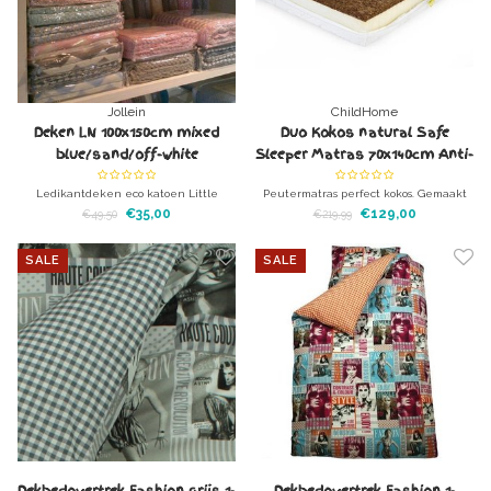
Jollein
ChildHome
Deken LN 100x150cm mixed
Duo Kokos natural Safe
blue/sand/off-white
Sleeper Matras 70x140cm Anti-
Allergisch
Ledikantdeken eco katoen Little
Peutermatras perfect kokos. Gemaakt
naturals van jollein. Alle artikelen van
van Kokos en zijn vele goede
€35,00
€129,00
€49,50
€219,99
Little Naturals zijn gemaakt van
eigenschappen. Van nature anti-
organisch katoen.
allergisch en ademend
SALE
SALE