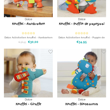
Dolce
Dolce
Knuffel - Aardvarken
Knuffel - Puffin de papegaai
Dolce Activiteiten knuffel - Aardvarken
Dolce Activiteiten knuffel - Puppin de
Knuffeldier met heel veer
papagaai Knuffeldier met heel veer
€30,00
€34,95
€38,95
verschillende texturen en speeltjes
verschillende texturen en speeltjes
Dolce
Dolce
Knuffel - Giraffe
Knuffel - Dinosaurus