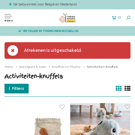
Dé babywinkel voor België en Nederland
0
MENU
VÓÓR 14.00 BESTELD, DIRECT VERZONDEN
Afrekenen is uitgeschakeld.
Home
Speelgoed & kado
Knuffels en Pluche
Activiteiten-knuffels
Activiteiten-knuffels
Filters