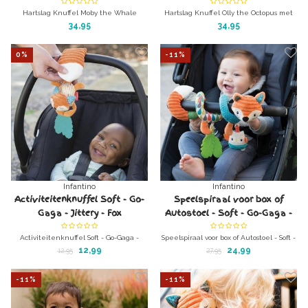
Hartslag Knuffel Moby the Whale
Hartslag Knuffel Olly the Octopus met
Heerlijk knuffeldier met hartslag-
muziek
34,95
34,95
geluiden.
Heerlijk knuffeldier met hartslag-
geluiden.
0%
-11%
Infantino
Infantino
Activiteitenknuffel Soft - Go-
Speelspiraal voor box of
Gaga - Jittery - Fox
Autostoel - Soft - Go-Gaga -
Vos
Activiteitenknuffel Soft - Go-Gaga -
Speelspiraal voor box of Autostoel - Soft -
Jittery - Fox vosje
Go-Gaga - Roze vlinder
12,99
24,99
12,95
27,95
Speeltje voor aan de maxicosi of box
-11%
-11%