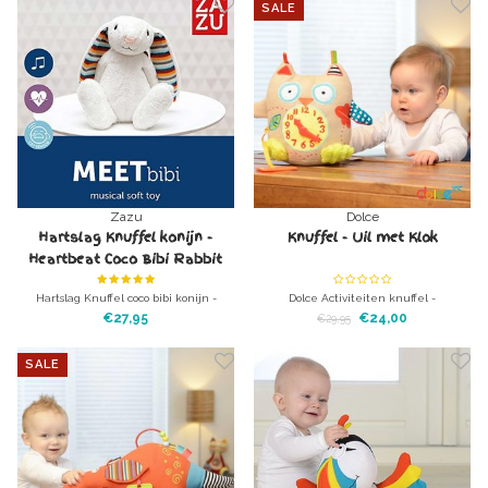
SALE
Zazu
Dolce
Hartslag Knuffel konijn -
Knuffel - Uil met Klok
Heartbeat Coco Bibi Rabbit
Hartslag Knuffel coco bibi konijn -
Dolce Activiteiten knuffel -
Heartbeat Bibi Rabbit Heerlijk
knuffelklokuil Knuffeldier met heel
€27,95
€24,00
€29,95
knuffeldier met hartslag-geluiden.
veel verschillende texturen en
speeltjes
SALE