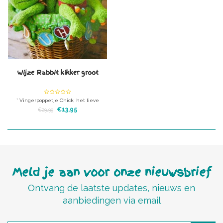
Wijze Rabbit kikker groot
* Vingerpoppetje Chick, het lieve
kippetje * Bijzondere Dunk, het eendje
€13,95
€29,99
* Wijze rabbit, de kikker * Vrolijke Flo,
de dolfijn
Meld je aan voor onze nieuwsbrief
Ontvang de laatste updates, nieuws en
aanbiedingen via email