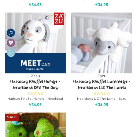
nachtlampknuffel konijn Heerlijk
The Donkey Heerlijk knuffeldier met
€34,95
€34,95
knuffeldier met nachtlampje voor in
hartslag-geluiden.
bed
Zazu
Zazu
Hartslag Knuffel Hondje -
Hartslag Knuffel Lammetje -
Heartbeat DEX The Dog
Heartbeat LIZ The Lamb
Hartslag Knuffel Hondje - Heartbeat
Heartbeat LIZ The Lamb - Zazu
DEX The Dog Heerlijk knuffeldier met
Hartslag Knuffel Lammetje. Heerlijk
€34,95
€34,95
hartslag-geluiden.
knuffeldier met hartslag-geluiden.
SALE