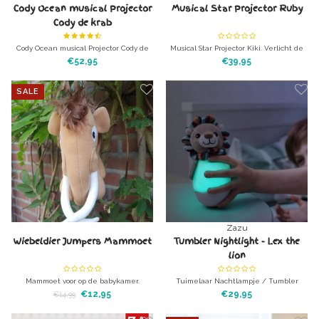
Cody Ocean musical Projector
Musical Star Projector Ruby
Cody de krab
Cody Ocean musical Projector Cody de
Musical Star Projector Kiki. Verlicht de
krab Verlicht de kinder- of babykamer
kinder- of babykamer met prachtige
€52,95
€39,95
met prachtige sterren een de hemel
sterren een de hemel
SALE
Zazu
Wiebeldier Jumpers Mammoet
Tumbler Nightlight - Lex the
lion
Mammoet voor op de babykamer.
Tuimelaar Nachtlampje / Tumbler
Wiebelt zich helemaal suf en weegt
Nightlight - Zack The Zebra
€12,95
€29,95
€14,99
zowat niets.