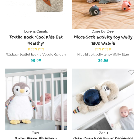
Lorena Canals
Done By Deer
Textile Book "Cool Kids Eat
Hide&Seek activity toy Wally
Healthy"
Blue Walvis
Wasbaar textiel boekje Veggie Garden
Hide&Seek activity toy Wally Blue
Merk: Don By Deer
99,00
39,95
Referentie DD-4813312
Zazu
Zazu
Baby Sleep Shusher -
Otto Ocean musical Projector