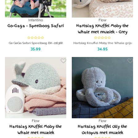
Infantino
Flow
Go-Gaga - Speelboog Safari
Hartslag Knuffel Moby the
Whale met muziek - Grey
Go GaGa Safari Speelboog BK-216368
Hartslag Knuffel Moby the Whale grijs
Speeltje voor aan de maxicosi of box
Heerlijk knuffeldier met hartslag-
35,99
34,95
geluiden.
Flow
Flow
Hartslag Knuffel Moby the
Hartslag Knuffel Olly the
Whale met muziek
Octopus met muziek