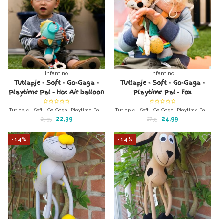
Infantino
Infantino
Tutlapje - Soft - Go-Gaga -
Tutlapje - Soft - Go-Gaga -
Playtime Pal - Hot Air balloon
Playtime Pal - Fox
Tutlapje - Soft - Go-Gaga -Playtime Pal -
Tutlapje - Soft - Go-Gaga -Playtime Pal -
Luchtballon
Fox
22,99
24,99
25,95
27,95
Activiteitenknuffel met vele
Activiteitenknuffel met vele
speelmogelijkheden
speelmogelijkheden
-14%
-14%