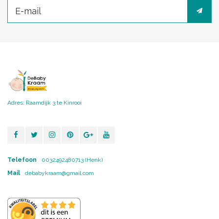
Adres: Raamdijk 3 te Kinrooi
Telefoon
0032492480713 (Henk)
Mail
debabykraam@gmail.com