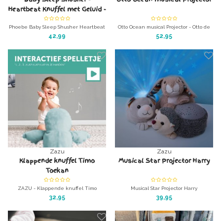
Heartbeat Knuffel met Geluid -
PHOEBE
Phoebe Baby Sleep Shusher Heartbeat
Otto Ocean musical Projector - Otto de
Knuffel met Geluid
otter
42,99
52,95
Heerlijk knuffeldier met hartslag-
Verlicht de kinder- of babykamer met
geluiden.
prachtige sterren een de hemel
Zazu
Zazu
Klappende knuffel Timo
Musical Star Projector Harry
Toekan
ZAZU - Klappende knuffel Timo
Musical Star Projector Harry
Toekan
Verlicht de kinder- of babykamer met
32,95
39,95
Laat je peuter lachen dat het een lust
prachtige sterren een de hemel
is!
Klap eens in je handjes.....