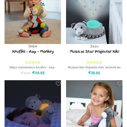
babyspeeltjes Knuffeldier met heel
babyspeeltjes Knuffeldier met heel
veer verschil
veer versch
Dolce
Zazu
Knuffel - Aap - Monkey
Musical Star Projector Kiki
Dolce Activiteiten knuffel - Aap -
Musical Star Projector Kiki. Verlicht de
Monkey. Knuffeldier met heel veer
kinder- of babykamer met prachtige
€29,95
€39,95
€34,99
verschillende texturen en speeltjes
sterren een de hemel