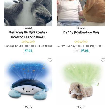
Zazu
Zazu
Hartslag Knuffel koala -
Danny Peak-a-boo Dog
Heartbeat Coco koala
Hartslag Knuffel coco koala - Heartbeat
ZAZU - Danny Peak-a-boo Dog - Peek-
Bibi koalabeer
a-boo hondje
27,95
36,95
41,90
Heerlijk knuffeldier met hartslag-
Laat je peuter lachen dat het een lust
geluiden.
is!
KIEKEBOE!!
Zazu
Zazu