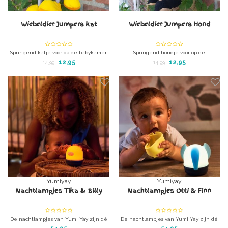
Wiebeldier Jumpers kat
Wiebeldier Jumpers Hond
Springend katje voor op de babykamer.
Springend hondje voor op de
Wiebelt zich helemaal suf en weegt
babykamer.
12,95
12,95
14,99
14,99
zowat niets.
Wiebelt zich helemaal suf en weegt
zowat niets.
Yumiyay
Yumiyay
Nachtlampjes Tika & Billy
Nachtlampjes Otti & Finn
De nachtlampjes van Yumi Yay zijn dé
De nachtlampjes van Yumi Yay zijn dé
perfecte vriendjes voor je kleintje. Ze
perfecte vriendjes voor je kleintje. Ze