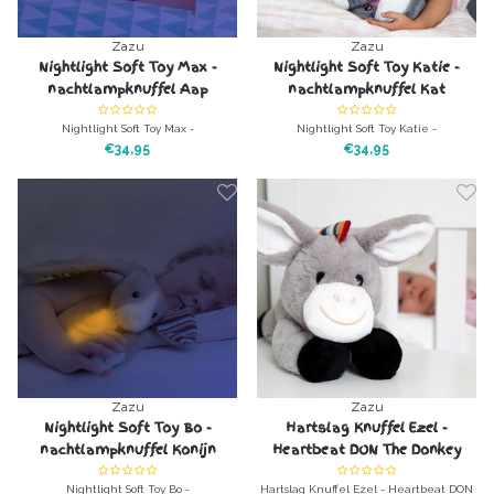
Zazu
Zazu
Nightlight Soft Toy Max -
Nightlight Soft Toy Katie -
nachtlampknuffel Aap
nachtlampknuffel Kat
Nightlight Soft Toy Max -
Nightlight Soft Toy Katie -
nachtlampknuffel aap Heerlijk
nachtlampknuffel kat Heerlijk
€34,95
€34,95
knuffeldier met nachtlampje voor in
knuffeldier met nachtlampje voor in
bed
bed
Zazu
Zazu
Nightlight Soft Toy Bo -
Hartslag Knuffel Ezel -
nachtlampknuffel Konijn
Heartbeat DON The Donkey
Nightlight Soft Toy Bo -
Hartslag Knuffel Ezel - Heartbeat DON