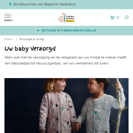
Dé babywinkel voor België en Nederland
0
MENU
VÓÓR 14.00 BESTELD, DIRECT VERZONDEN
Home
Verzorgd & veilig
Uw baby Verzorgd
Alles wat met de verzorging en de veiligheid van uw kindje te maken heeft.
Van babybadjes tot neuszuigertjes, van wc-verkleiners tot luiers