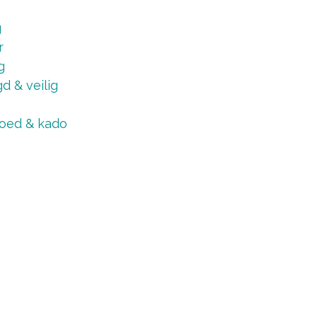
g
r
g
d & veilig
oed & kado