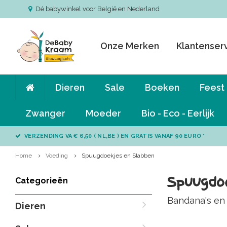
Dé babywinkel voor België en Nederland
Onze Merken
Klantenser
Dieren
Sale
Boeken
Feest
Zwanger
Moeder
Bio - Eco - Eerlijk
VERZENDING VA € 6,50 ( NL,BE ) EN GRATIS VANAF 90 EURO *
Home
Voeding
Spuugdoekjes en Slabben
Spuugdoe
Categorieën
Bandana's en
Dieren