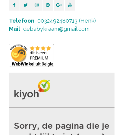
Telefoon
0032492480713 (Henk)
Mail
debabykraam@gmail.com