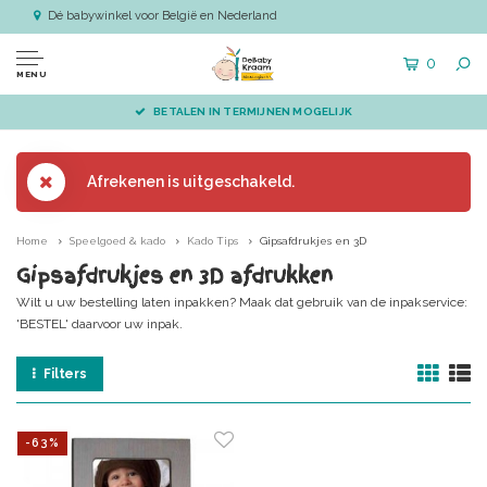
Dé babywinkel voor België en Nederland
0
MENU
BETALEN IN TERMIJNEN MOGELIJK
Afrekenen is uitgeschakeld.
Home
Speelgoed & kado
Kado Tips
Gipsafdrukjes en 3D
Gipsafdrukjes en 3D afdrukken
Wilt u uw bestelling laten inpakken? Maak dat gebruik van de inpakservice:
'BESTEL' daarvoor uw inpak.
Filters
-63%