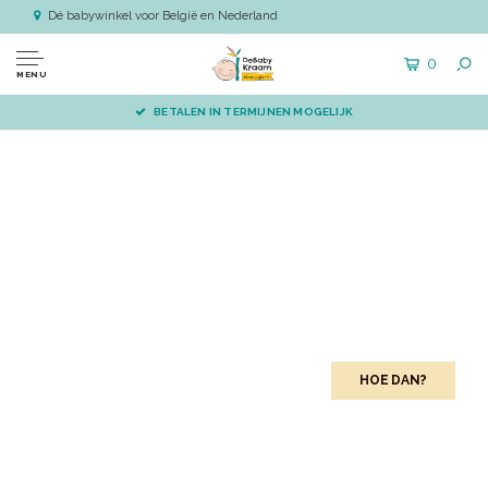
Dé babywinkel voor België en Nederland
0
MENU
VÓÓR 14.00 BESTELD, DIRECT VERZONDEN
HOE DAN?