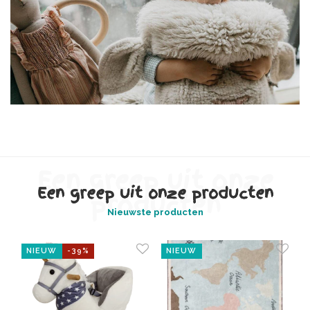
Een greep uit onze
Een greep uit onze producten
producten
Nieuwste producten
NIEUW
NIEUW