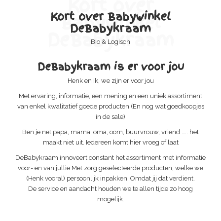
Kort over
Kort over Babywinkel
Babywinkel
DeBabykraam
DeBabykraam
Bio & Logisch
DeBabykraam is er voor jou
Henk en Ik, we zijn er voor jou
Met ervaring, informatie, een mening en een uniek assortiment
van enkel kwalitatief goede producten (En nog wat goedkoopjes
in de sale)
Ben je net papa, mama, oma, oom, buurvrouw, vriend ….. het
maakt niet uit. Iedereen komt hier vroeg of laat
DeBabykraam innoveert constant het assortiment met informatie
voor- en van jullie Met zorg geselecteerde producten, welke we
(Henk vooral) persoonlijk inpakken. Omdat jij dat verdient.
De service en aandacht houden we te allen tijde zo hoog
mogelijk.