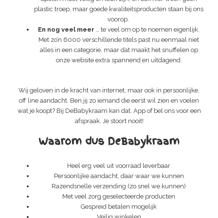
plastic troep, maar goede kwaliteitsproducten staan bij ons
voorop.
En nog veel meer
… te veel om op te noemen eigenlijk.
Met zo’n 6000 verschillende titels past nu eenmaal niet
alles in een categorie, maar dat maakt het snuffelen op
onze website extra spannend en uitdagend.
Wij geloven in de kracht van internet, maar ook in persoonlijke,
off line aandacht. Ben jij zo iemand die eerst wil zien en voelen
wat je koopt? Bij DeBabykraam kan dat. App of bel ons voor een
afspraak. Je stoort nooit!
Waarom dus DeBabykraam
Heel erg veel uit voorraad leverbaar
Persoonlijke aandacht, daar waar we kunnen
Razendsnelle verzending (zo snel we kunnen)
Met veel zorg geselecteerde producten
Gespreid betalen mogelijk
Veilig winkelen