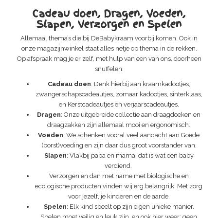
Cadeau doen, Dragen, Voeden,
Slapen, Verzorgen en Spelen
Allemaal thema’s die bij DeBabykraam voorbij komen. Ook in
onze magazijnwinkel staat alles netje op thema in de rekken.
Op afspraak mag je er zelf, met hulp van een van ons, doorheen
snuffelen.
Cadeau doen
: Denk hierbij aan kraamkadootjes,
zwangerschapscadeautjes, zomaar kadootjes, sinterklaas,
en Kerstcadeautjes en verjaarscadeautjes.
Dragen
: Onze uitgebreide collectie aan draagdoeken en
draagzakken zijn allemaal mooi en ergonomisch.
Voeden
: We schenken vooral veel aandacht aan Goede
(borst)voeding en zijn daar dus groot voorstander van.
Slapen
: Vlakbij papa en mama, dat is wat een baby
verdiend.
Verzorgen en dan met name met biologische en
ecologische producten vinden wij erg belangrijk. Met zorg
voor jezelf, je kinderen en de aarde.
Spelen
: Elk kind speelt op zijn eigen unieke manier.
Spelen moet veilig en leuk zijn, en ook hier weer: geen