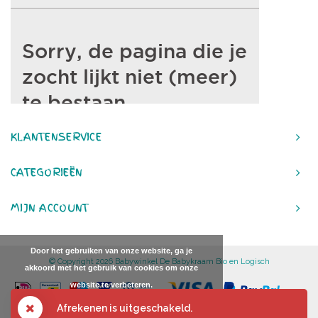
KLANTENSERVICE
CATEGORIEËN
MIJN ACCOUNT
Door het gebruiken van onze website, ga je
© Copyright 2026 Babywinkel De Babykraam Bio en Logisch
akkoord met het gebruik van cookies om onze
website te verbeteren.
DIT BERICHT VERBERGEN
Afrekenen is uitgeschakeld.