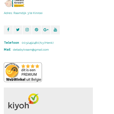
Adres: Raamdijk 3 te Kinrooi
Telefoon
0032492480713 (Henk)
Mail
debabykraam@gmail.com