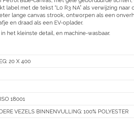
n Petrol Blue-canvas, met gele geborduurde lichte
kt label met de tekst “L0 R3 NA” als verwijzing naar
meter lange canvas strook, ontworpen als een onver
fje en draad als een EV-oplader.
in het kleinste detail, en machine-wasbaar.
WEG: 20 X 400
 ISO 18001
NDERE VEZELS BINNENVULLING: 100% POLYESTER