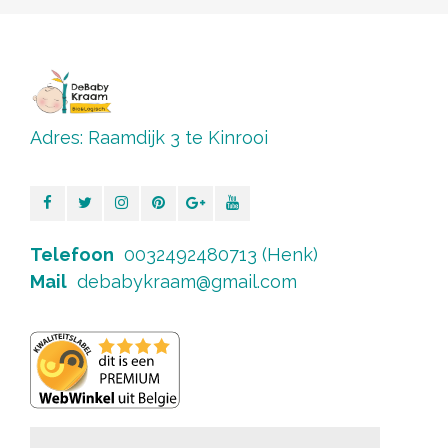
Adres: Raamdijk 3 te Kinrooi
Telefoon
0032492480713 (Henk)
Mail
debabykraam@gmail.com