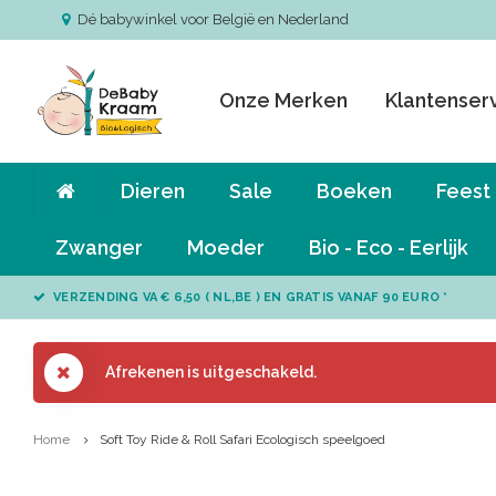
Dé babywinkel voor België en Nederland
Onze Merken
Klantenser
Dieren
Sale
Boeken
Feest
Zwanger
Moeder
Bio - Eco - Eerlijk
VERZENDING VA € 6,50 ( NL,BE ) EN GRATIS VANAF 90 EURO *
Afrekenen is uitgeschakeld.
Home
Soft Toy Ride & Roll Safari Ecologisch speelgoed