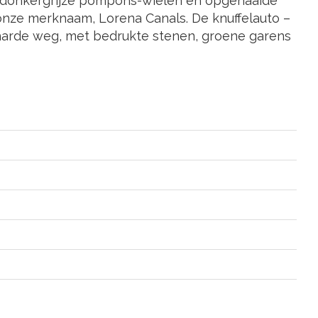
n, donkergrijze pompons-wielen en opgenaaide
 onze merknaam, Lorena Canals. De knuffelauto –
harde weg, met bedrukte stenen, groene garens