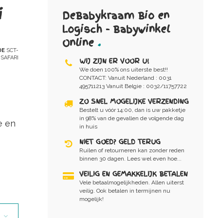
i
DeBabykraam Bio en
Logisch - Babywinkel
Online
.
DE
SCT-
SAFARI
WIJ ZIJN ER VOOR U!
We doen 100% ons uiterste best!!
CONTACT: Vanuit Nederland : 0031
495711213 Vanuit Belgie : 0032/11757722
ZO SNEL MOGELIJKE VERZENDING
Bestelt u vóór 14:00, dan is uw pakketje
in 98% van de gevallen de volgende dag
e en
in huis
NIET GOED? GELD TERUG
Ruilen of retourneren kan zonder reden
binnen 30 dagen. Lees wel even hoe...
VEILIG EN GEMAKKELIJK BETALEN
Vele betaalmogelijkheden. Allen uiterst
veilig. Ook betalen in termijnen nu
mogelijk!