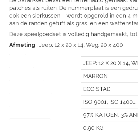
De Safari-set bevat een terreinauto gemaakt va
patches als ruiten. De nummerplaat is een gedru
ook een sierkussen – wordt opgerold in een 4 
aan de randen getuft als gras, en een wattenstaa
Deze speelgoedset is volledig handgemaakt, tot 
Afmeting
: Jeep: 12 x 20 x 14, Weg: 20 x 400
MAAT
JEEP: 12 X 20 X 14, 
KLEUREN
MARRON
VERZAMELING
ECO STAD
CERTIFICERINGEN
ISO 9001, ISO 14001,
SAMENSTELLING
97% KATOEN, 3% A
NETTO GEWICHT
0,90 KG