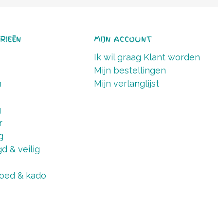
RIEËN
MIJN ACCOUNT
Ik wil graag Klant worden
Mijn bestellingen
n
Mijn verlanglijst
g
r
g
d & veilig
oed & kado