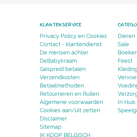
KLANTENSERVICE
CATEGO
Privacy Policy en Cookies
Dieren
Contact - klantendienst
Sale
De mensen achter
Boeke
DeBabykraam
Feest
Gespreid betalen
Kledin
Verzendkosten
Vervoe
Betaalmethoden
Voedin
Retourneren en Ruilen
Verzorg
Algemene voorwaarden
In Huis
Cookies aan/uit zetten
Speelg
Disclaimer
Sitemap
IK KOOP BELGISCH