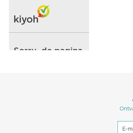
Ontva