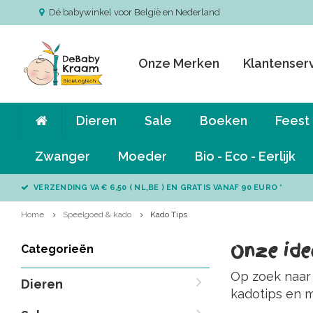
Dé babywinkel voor België en Nederland
Onze Merken
Klantenser
Dieren
Sale
Boeken
Feest
Zwanger
Moeder
Bio - Eco - Eerlijk
VERZENDING VA € 6,50 ( NL,BE ) EN GRATIS VANAF 90 EURO *
Home
Speelgoed & kado
Kado Tips
Onze ide
Categorieën
Op zoek naar 
Dieren
kadotips en m