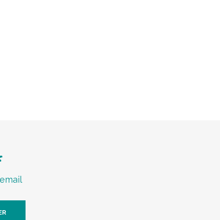
f
 email
ER