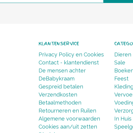
KLANTENSERVICE
CATEGO
Privacy Policy en Cookies
Dieren
Contact - klantendienst
Sale
De mensen achter
Boeke
DeBabykraam
Feest
Gespreid betalen
Kledin
Verzendkosten
Vervoe
Betaalmethoden
Voedin
Retourneren en Ruilen
Verzorg
Algemene voorwaarden
In Huis
Cookies aan/uit zetten
Speelg