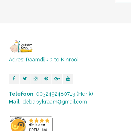
Adres: Raamdijk 3 te Kinrooi
Telefoon
0032492480713 (Henk)
Mail
debabykraam@gmail.com