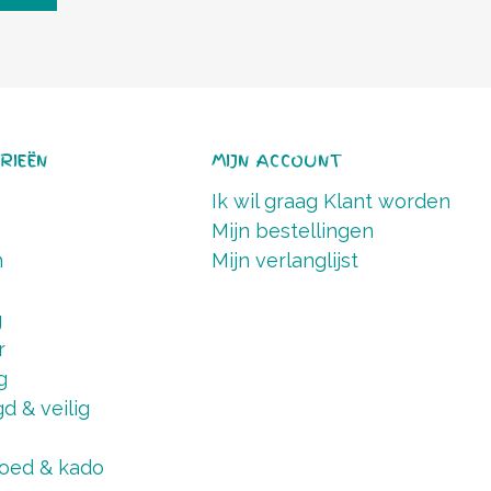
RIEËN
MIJN ACCOUNT
Ik wil graag Klant worden
Mijn bestellingen
n
Mijn verlanglijst
g
r
g
d & veilig
oed & kado