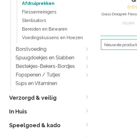
Gr
Afdruiprekken
Flessenreinigers
Grass Droogrek Fless
Sterilisators
van originaliteit? D
25,90
beslist een must 
Bereiden en Bewaren
Praktisch en cool! D
Voedingskussens en Hoezen
de te drogen spull
zodat het overtollige
Nieuwste produc
Borstvoeding
lade o
Spuugdoekjes en Slabben
Bestekjes-Bekers-Bordjes
Fopspenen / Tutjes
Sups en Vitaminen
Verzorgd & veilig
In Huis
Speelgoed & kado