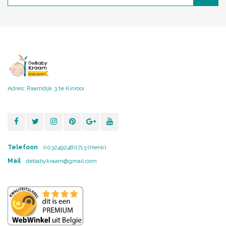
Adres: Raamdijk 3 te Kinrooi
Telefoon
0032492480713 (Henk)
Mail
debabykraam@gmail.com