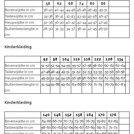
56
62
68
74
80
86
Bovenwijdte in cm
36-40
40-44
44-46
46-48
48-49
49-51
Taillewijdte in cm
34-38
38-41
41-43
43-45
45-46
46-47
Heupwijdte in cm
32-36
36-40
40-42
42-44
44-47
47-49
Buitenbeenlengte in
28-30
31-33
34-37
38-41
42-45
46-50
cm
Kinderkleding
92
98
104
110
116
122
128
134
Bovenwijdte in cm
51-52
52-54
54-55
55-57
57-58
58-60
60-62
62-64
Taillewijdte in cm
47-48
48-49
49-51
51-52
52-53
53-55
55-56
56-58
Heupwijdte in cm
49-51
51-54
54-56
56-58
58-60
60-62
62-65
65-67
Buitenbeenlengte in
51-54
55-68
59-62
63-66
67-70
71-75
76-79
80-83
cm
Kinderkleding
140
146
152
158
164
170
176
Bovenwijdte in cm
64-66
66-70
70-73
73-76
76-79
79-82
82-85
Taillewijdte in cm
58-60
60-62
62-65
65-67
67-69
69-71
71-73
Heupwijdte in cm
67-71
71-73
73-76
76-79
79-83
83-86
86-89