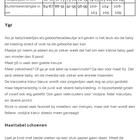
Buitenbeenlengte in
84-87
88-91
92-95
96-99
100-
104-
106-
cm
103
105
109
Tip!
Als je babykleertjes als geboortecadeautje wil geven is het leuk als de baby
de kleding direct of snel na de geboorte aan kan.
Maatje 50 neem je alleen als je zeker weet dat het om een kleine baby gaat
van minder dan 6 pond.
Maat 56 is vaak een goede keuze.
Meer zekerheid? Of ga je wat later op kraamvisite? Ga dan voor maat 62. Dat
past iedere baby, en de meeste ook zeker wel enkele maanden.
De klassieke kleur blauw wordt voor jongentjes vaak erg op prijs gesteld,
maar tegenwoordig is de juist wat stoere babykleding, in bijvoorbeeld groen
of zwart ook erg geliefd. Ook gaan veel ouders voor 'vrolijke, felle' kleurtjes
en stoere prints!
Roze is vooral vaak favoriet bij moeders van meisjes, maar ook hier wordt een
fellere, vrolijke kleur steeds meer gevraagd.
Maattabel schoenen
Laat je kind met beide voeten op een stuk papier gaan staan. Meet de