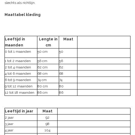
slechts als richtlijn.
Maattabel kleding
Leeftijd in
Lengte in
Maat
maanden
cm
0 tot 1 maanden
50 cm
50
1 tot 2 maanden
56 cm
56
2 tot 4 maanden
62 cm
62
4 tot 6 maanden
68 cm
68
6 tot 9 maanden
74 cm
74
9 tot 12 maanden
80 cm
80
12 tot 18 maanden
86 cm
86
Leeftijd in jaar
Maat
2 jaar
92
3 jaar
98
4 jaar
104