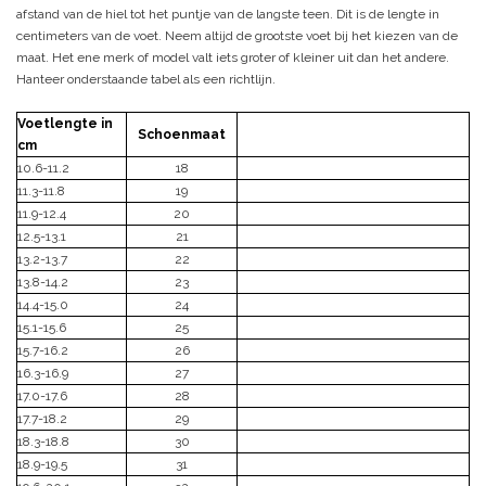
afstand van de hiel tot het puntje van de langste teen. Dit is de lengte in
centimeters van de voet. Neem altijd de grootste voet bij het kiezen van de
maat. Het ene merk of model valt iets groter of kleiner uit dan het andere.
Hanteer onderstaande tabel als een richtlijn.
Voetlengte in
Schoenmaat
cm
10.6-11.2
18
11.3-11.8
19
11.9-12.4
20
12.5-13.1
21
13.2-13.7
22
13.8-14.2
23
14.4-15.0
24
15.1-15.6
25
15.7-16.2
26
16.3-16.9
27
17.0-17.6
28
17.7-18.2
29
18.3-18.8
30
18.9-19.5
31