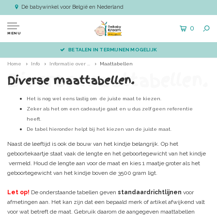
Dé babywinkel voor België en Nederland
0
MENU
BETALEN IN TERMIJNEN MOGELIJK
Home
Info
Informatie over ...
Maattabellen
Diverse maattabellen.
Diverse maattabellen.
Het is nog wel eens lastig om de juiste maat te kiezen.
Zeker als het om een cadeautje gaat en u dus zelf geen referentie
heeft.
De tabel hieronder helpt bij het kiezen van de juiste maat.
Naast de leeftijd is ook de bouw van het kindje belangrijk. Op het
geboortekaartje staat vaak de lengte en het geboortegewicht van het kindje
vermeld. Houd de lengte aan voor de maat en kies 1 maatje groter als het
geboortegewicht van het kindje boven de 3500 gram ligt.
Let op!
De onderstaande tabellen geven
standaardrichtlijnen
voor
afmetingen aan. Het kan zijn dat een bepaald merk of artikel afwijkend valt
voor wat betreft de maat. Gebruik daarom de aangegeven maattabellen