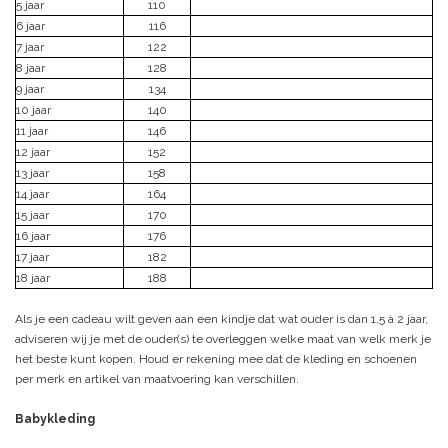
5 jaar
110
6 jaar
116
7 jaar
122
8 jaar
128
9 jaar
134
10 jaar
140
11 jaar
146
12 jaar
152
13 jaar
158
14 jaar
164
15 jaar
170
16 jaar
176
17 jaar
182
18 jaar
188
Als je een cadeau wilt geven aan een kindje dat wat ouder is dan 1,5 à 2 jaar,
adviseren wij je met de ouder(s) te overleggen welke maat van welk merk je
het beste kunt kopen. Houd er rekening mee dat de kleding en schoenen
per merk en artikel van maatvoering kan verschillen.
Babykleding