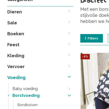
Discreet
Met een borst
Dieren
stijlvolle doe
hebben we het
Sale
Boeken
Filters
Feest
Kleding
-8%
Vervoer
Voeding
Baby voeding
Borstvoeding
Borstkolven