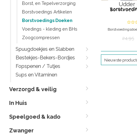
Borst, en Tepelverzorging
Udder 
Borstvoedin
Borstvoedings Artikelen
Borstvoedings Doeken
Voedings - kleding en BHs
Borstvoedingsdoek
zwart
Zoogcompressen
24,95
Borstvoedingsdoek d
ademend
Spuugdoekjes en Slabben
Bestekjes-Bekers-Bordjes
Nieuwste produc
Fopspenen / Tutjes
Sups en Vitaminen
Verzorgd & veilig
In Huis
Speelgoed & kado
Zwanger