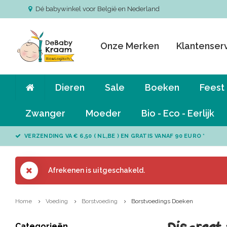
Dé babywinkel voor België en Nederland
Onze Merken
Klantenser
Dieren
Sale
Boeken
Feest
Zwanger
Moeder
Bio - Eco - Eerlijk
VERZENDING VA € 6,50 ( NL,BE ) EN GRATIS VANAF 90 EURO *
Afrekenen is uitgeschakeld.
Home
Voeding
Borstvoeding
Borstvoedings Doeken
Categorieën