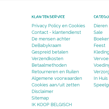
KLANTENSERVICE
CATEGO
Privacy Policy en Cookies
Dieren
Contact - klantendienst
Sale
De mensen achter
Boeke
DeBabykraam
Feest
Gespreid betalen
Kledin
Verzendkosten
Vervoe
Betaalmethoden
Voedin
Retourneren en Ruilen
Verzorg
Algemene voorwaarden
In Huis
Cookies aan/uit zetten
Speelg
Disclaimer
Sitemap
IK KOOP BELGISCH