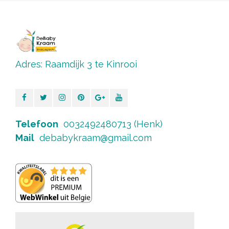
Adres: Raamdijk 3 te Kinrooi
Telefoon
0032492480713 (Henk)
Mail
debabykraam@gmail.com