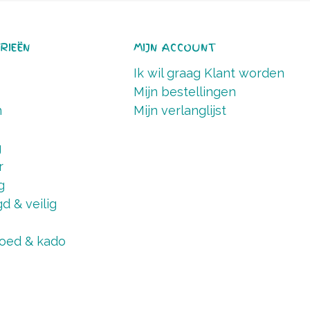
RIEËN
MIJN ACCOUNT
Ik wil graag Klant worden
Mijn bestellingen
n
Mijn verlanglijst
g
r
g
d & veilig
oed & kado