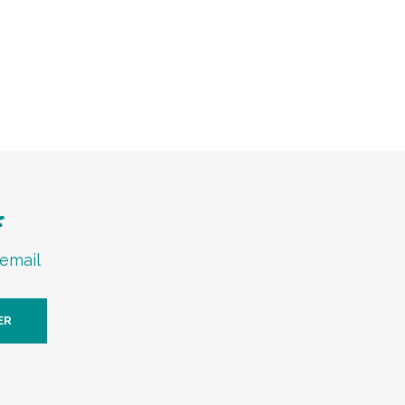
f
 email
ER