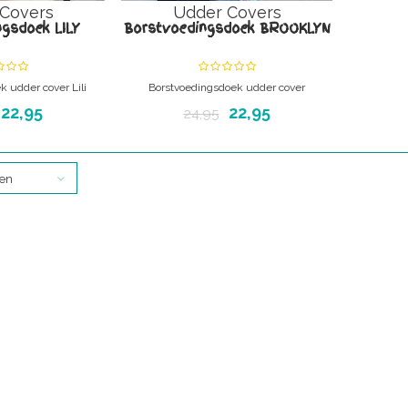
Covers
Udder Covers
gsdoek LILY
Borstvoedingsdoek BROOKLYN
 udder cover Lili
Borstvoedingsdoek udder cover
/wit.
BROOKLYN bloemen
22,95
22,95
24,95
iscreet voeden. 100%
Borstvoedingsdoek discreet voeden. 100%
 katoen.
ademend katoen.
ten