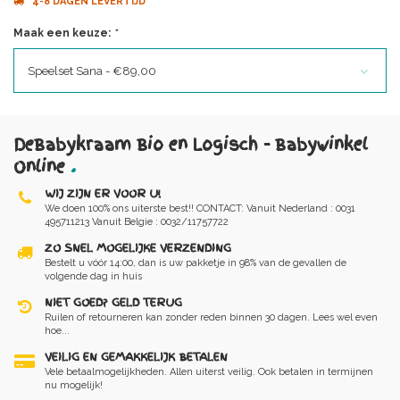
4-8 DAGEN LEVERTIJD
Maak een keuze:
*
Speelset Sana - €89,00
DeBabykraam Bio en Logisch - Babywinkel
Online
.
WIJ ZIJN ER VOOR U!
We doen 100% ons uiterste best!! CONTACT: Vanuit Nederland : 0031
495711213 Vanuit Belgie : 0032/11757722
ZO SNEL MOGELIJKE VERZENDING
Bestelt u vóór 14:00, dan is uw pakketje in 98% van de gevallen de
volgende dag in huis
NIET GOED? GELD TERUG
Ruilen of retourneren kan zonder reden binnen 30 dagen. Lees wel even
hoe...
VEILIG EN GEMAKKELIJK BETALEN
Vele betaalmogelijkheden. Allen uiterst veilig. Ook betalen in termijnen
nu mogelijk!