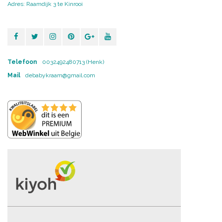
Adres: Raamdijk 3 te Kinrooi
Telefoon
0032492480713 (Henk)
Mail
debabykraam@gmail.com