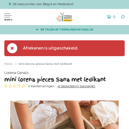
Dé babywinkel voor België en Nederland
0
MENU
OGELIJK
VÓÓR 14.00 BESTELD, DIRECT VER
Afrekenen is uitgeschakeld.
Home
mini lorena pieces Sana met ledikant
Lorena Canals
mini lorena pieces Sana met ledikant
0 klantervaringen -
je beoordeling toevoegen