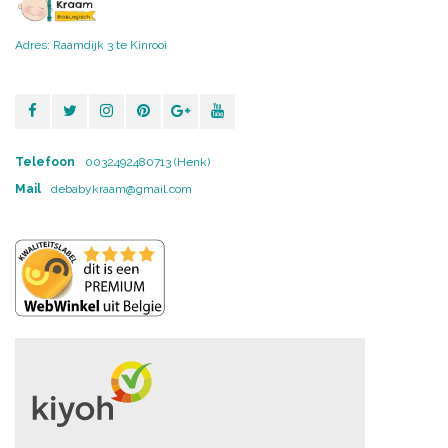
Adres: Raamdijk 3 te Kinrooi
Telefoon
0032492480713 (Henk)
Mail
debabykraam@gmail.com