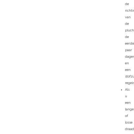
de
richt
van
de
pluc
de
eerst
paar
dage
en
een
stofz
regel
Als
u
een
lange
of
losse
draa