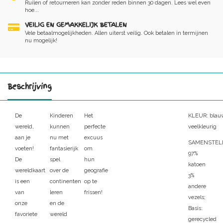
Ruilen of retourneren kan zonder reden binnen 30 dagen. Lees wel even
hoe...
VEILIG EN GEMAKKELIJK BETALEN
Vele betaalmogelijkheden. Allen uiterst veilig. Ook betalen in termijnen
nu mogelijk!
Beschrijving
De
Kinderen
Het
KLEUR:
blau
wereld,
kunnen
perfecte
veelkleurig
aan je
nu met
excuus
SAMENSTELL
voeten!
fantasierijk
om
97%
De
spel
hun
katoen
wereldkaart
over de
geografie
3%
is een
continenten
op te
andere
van
leren
frissen!
vezels;
onze
en de
Basis:
favoriete
wereld
gerecycled