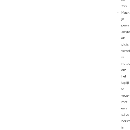
zon.
Maak
je
geen
zorg
als
pluis
versc
is
nutti
om
het
tapijt
te
vege
met
een
stijve
borst
in