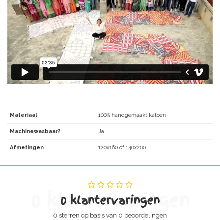
Materiaal
100% handgemaakt katoen
Machinewasbaar?
Ja
Afmetingen
120x160 of 140x200
0 klantervaringen
0 klantervaringen
0 sterren op basis van 0 beoordelingen