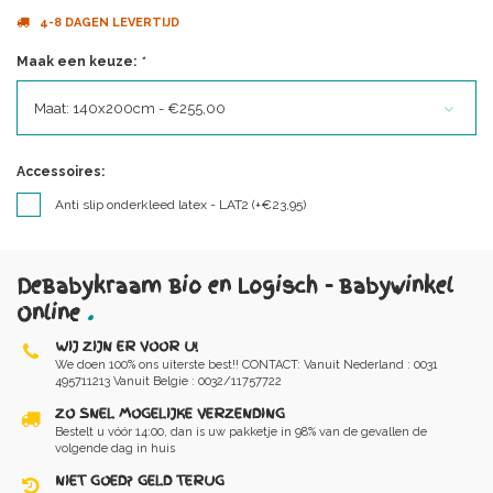
4-8 DAGEN LEVERTIJD
Maak een keuze:
*
Maat: 140x200cm - €255,00
Accessoires:
Anti slip onderkleed latex - LAT2 (+€23,95)
DeBabykraam Bio en Logisch - Babywinkel
Online
.
WIJ ZIJN ER VOOR U!
We doen 100% ons uiterste best!! CONTACT: Vanuit Nederland : 0031
495711213 Vanuit Belgie : 0032/11757722
ZO SNEL MOGELIJKE VERZENDING
Bestelt u vóór 14:00, dan is uw pakketje in 98% van de gevallen de
volgende dag in huis
NIET GOED? GELD TERUG