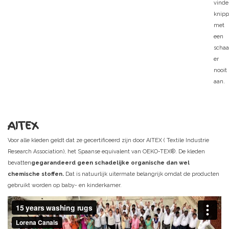
vinde
knip
met
een
schaa
er
nooit
aan.
AITEX
Voor alle kleden geldt dat ze gecertificeerd zijn door AITEX ( Textile Industrie
Research Association), het Spaanse equivalent van OEKO-TEX®. De kleden
bevatten
gegarandeerd geen schadelijke organische dan wel
chemische stoffen.
Dat is natuurlijk uitermate belangrijk omdat de producten
gebruikt worden op baby- en kinderkamer.