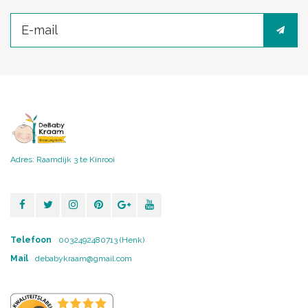
Adres: Raamdijk 3 te Kinrooi
Telefoon
0032492480713 (Henk)
Mail
debabykraam@gmail.com