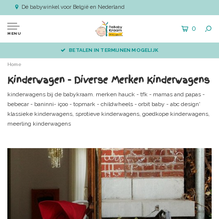
Dé babywinkel voor België en Nederland
0
MENU
VÓÓR 14.00 BESTELD, DIRECT VERZONDEN
Home
Kinderwagen - Diverse Merken Kinderwagens
kinderwagens bij de babykraam. merken hauck - tfk - mamas and papas -
bebecar - baninni- içoo - topmark - childwheels - orbit baby - abc design'
klassieke kinderwagens, sprotieve kinderwagens, goedkope kinderwagens,
meerling kinderwagens