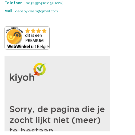
Telefoon
0032492480713 (Henk)
Mail
debabykraam@gmail.com