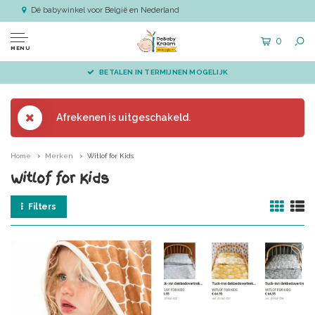
Dé babywinkel voor België en Nederland
0
MENU
BETALEN IN TERMIJNEN MOGELIJK
Afrekenen is uitgeschakeld.
Home
Merken
Witlof for Kids
Witlof for Kids
Filters