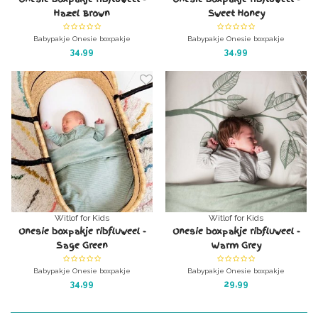
Hazel Brown
Sweet Honey
Babypakje Onesie boxpakje
Babypakje Onesie boxpakje
ribfluweel/corduroy - Hazel Brown
ribfluweel/corduroy - Sweet Honey
34,99
34,99
superzacht, lekker warm en wonderlijk
(okergeel)
mooi
superzacht, lekker warm en wonderlijk
mooi
Witlof for Kids
Witlof for Kids
Onesie boxpakje ribfluweel -
Onesie boxpakje ribfluweel -
Sage Green
Warm Grey
Babypakje Onesie boxpakje
Babypakje Onesie boxpakje
ribfluweel/corduroy - Sage Green
ribfluweel/corduroy - Warm Grey
34,99
29,99
superzacht, lekker warm en wonderlijk
superzacht, lekker warm en wonderlijk
mooi
mooi