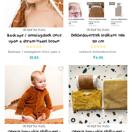
Witlof for Kids
Witlof for Kids
Badcape / omslagdoek Once
Dekbedovertrek ledikant 110x
upon a dream Hazel brown
135 cm
Badcape / omslagdoek Once upon a
ledikant dekbedovertrek.
dream Hazel brown
Overtrek en sloop 100x135 cm
35,95
64,95
Witlofforkids
Witlof for Kids
Witlof for Kids
Onesie boxpakje ribfluweel -
Onesie boxpakje ribfluweel -