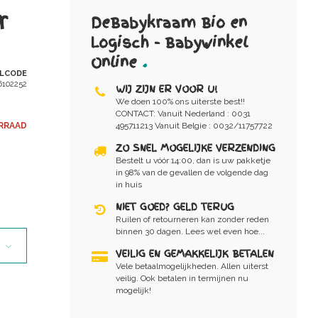
r
DeBabykraam Bio en
Logisch - Babywinkel
Online
.
ELCODE
6102252
WIJ ZIJN ER VOOR U!
We doen 100% ons uiterste best!!
CONTACT: Vanuit Nederland : 0031
RRAAD
495711213 Vanuit Belgie : 0032/11757722
ZO SNEL MOGELIJKE VERZENDING
Bestelt u vóór 14:00, dan is uw pakketje
in 98% van de gevallen de volgende dag
in huis
NIET GOED? GELD TERUG
Ruilen of retourneren kan zonder reden
binnen 30 dagen. Lees wel even hoe...
VEILIG EN GEMAKKELIJK BETALEN
Vele betaalmogelijkheden. Allen uiterst
veilig. Ook betalen in termijnen nu
mogelijk!