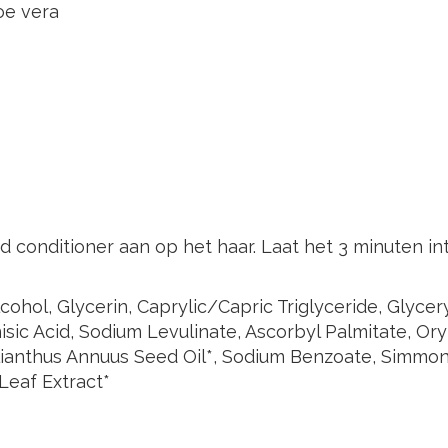
oe vera
 conditioner aan op het haar. Laat het 3 minuten i
cohol, Glycerin, Caprylic/Capric Triglyceride, Glycer
nisic Acid, Sodium Levulinate, Ascorbyl Palmitate, O
ianthus Annuus Seed Oil*, Sodium Benzoate, Simmond
 Leaf Extract*