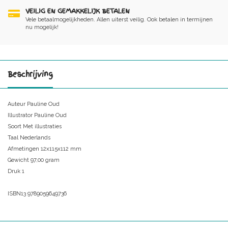
VEILIG EN GEMAKKELIJK BETALEN
Vele betaalmogelijkheden. Allen uiterst veilig. Ook betalen in termijnen
nu mogelijk!
Beschrijving
Auteur Pauline Oud
Illustrator Pauline Oud
Soort Met illustraties
Taal Nederlands
Afmetingen 12x115x112 mm
Gewicht 97,00 gram
Druk 1
ISBN13 9789059649736