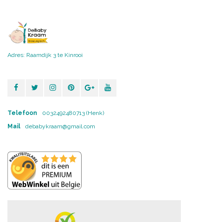
Adres: Raamdijk 3 te Kinrooi
Telefoon
0032492480713 (Henk)
Mail
debabykraam@gmail.com