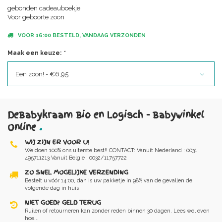
gebonden cadeauboekje
Voor geboorte zoon
VOOR 16:00 BESTELD, VANDAAG VERZONDEN
Maak een keuze:
*
Een zoon! - €6,95
DeBabykraam Bio en Logisch - Babywinkel
Online
.
WIJ ZIJN ER VOOR U!
We doen 100% ons uiterste best!! CONTACT: Vanuit Nederland : 0031
495711213 Vanuit Belgie : 0032/11757722
ZO SNEL MOGELIJKE VERZENDING
Bestelt u vóór 14:00, dan is uw pakketje in 98% van de gevallen de
volgende dag in huis
NIET GOED? GELD TERUG
Ruilen of retourneren kan zonder reden binnen 30 dagen. Lees wel even
hoe...