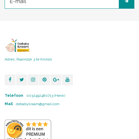
Adres: Raamdijk 3 te Kinrooi
Telefoon
0032492480713 (Henk)
Mail
debabykraam@gmail.com