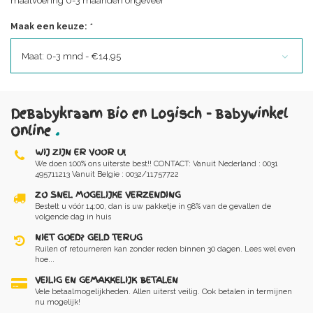
maatvoering 0-3 maanden ongeveer
Maak een keuze:
*
Maat: 0-3 mnd - €14,95
DeBabykraam Bio en Logisch - Babywinkel
Online
.
WIJ ZIJN ER VOOR U!
We doen 100% ons uiterste best!! CONTACT: Vanuit Nederland : 0031
495711213 Vanuit Belgie : 0032/11757722
ZO SNEL MOGELIJKE VERZENDING
Bestelt u vóór 14:00, dan is uw pakketje in 98% van de gevallen de
volgende dag in huis
NIET GOED? GELD TERUG
Ruilen of retourneren kan zonder reden binnen 30 dagen. Lees wel even
hoe...
VEILIG EN GEMAKKELIJK BETALEN
Vele betaalmogelijkheden. Allen uiterst veilig. Ook betalen in termijnen
nu mogelijk!