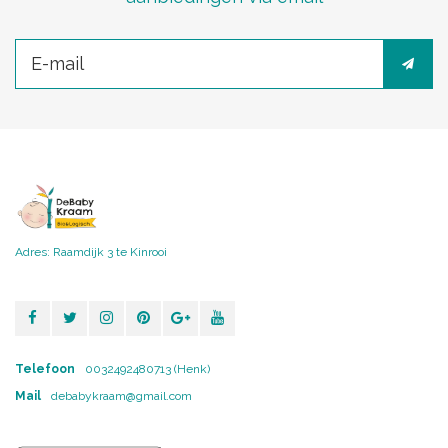
Adres: Raamdijk 3 te Kinrooi
Telefoon
0032492480713 (Henk)
Mail
debabykraam@gmail.com