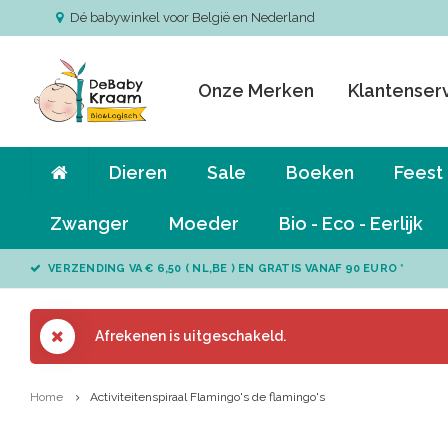
Dé babywinkel voor België en Nederland
Onze Merken
Klantenser
Dieren
Sale
Boeken
Feest
Zwanger
Moeder
Bio - Eco - Eerlijk
VERZENDING VA € 6,50 ( NL,BE ) EN GRATIS VANAF 90 EURO *
Afrekenen is uitgeschakeld.
Home
Activiteitenspiraal Flamingo's de flamingo's