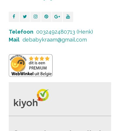
Telefoon
0032492480713 (Henk)
Mail
debabykraam@gmail.com