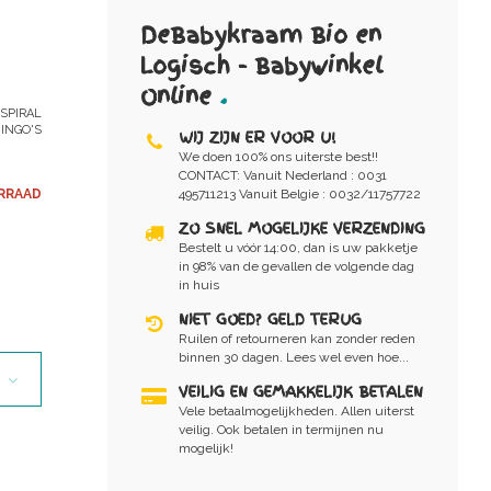
DeBabykraam Bio en
Logisch - Babywinkel
Online
.
 SPIRAL
INGO'S
WIJ ZIJN ER VOOR U!
We doen 100% ons uiterste best!!
CONTACT: Vanuit Nederland : 0031
RRAAD
495711213 Vanuit Belgie : 0032/11757722
ZO SNEL MOGELIJKE VERZENDING
Bestelt u vóór 14:00, dan is uw pakketje
in 98% van de gevallen de volgende dag
in huis
NIET GOED? GELD TERUG
Ruilen of retourneren kan zonder reden
binnen 30 dagen. Lees wel even hoe...
VEILIG EN GEMAKKELIJK BETALEN
Vele betaalmogelijkheden. Allen uiterst
veilig. Ook betalen in termijnen nu
mogelijk!