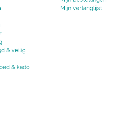
n
Mijn verlanglijst
g
r
g
d & veilig
oed & kado