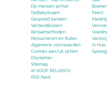
De mensen achter
Boeke
DeBabykraam
Feest
Gespreid betalen
Kledin
Verzendkosten
Vervoe
Betaalmethoden
Voedin
Retourneren en Ruilen
Verzorg
Algemene voorwaarden
In Huis
Cookies aan/uit zetten
Speelg
Disclaimer
Sitemap
IK KOOP BELGISCH
RSS-feed