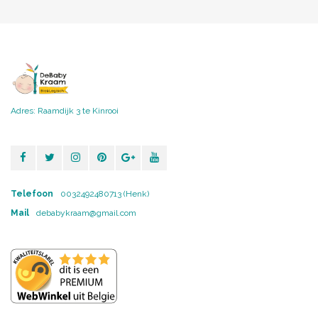
Adres: Raamdijk 3 te Kinrooi
Telefoon
0032492480713 (Henk)
Mail
debabykraam@gmail.com