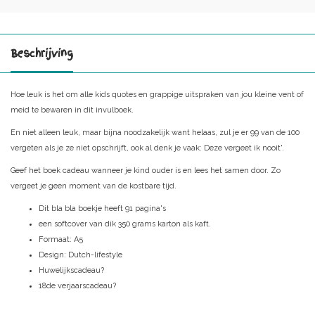
Beschrijving
Hoe leuk is het om alle kids quotes en grappige uitspraken van jou kleine vent of
meid te bewaren in dit invulboek.
En niet alleen leuk, maar bijna noodzakelijk want helaas, zul je er 99 van de 100
vergeten als je ze niet opschrijft, ook al denk je vaak: Deze vergeet ik nooit'.
Geef het boek cadeau wanneer je kind ouder is en lees het samen door. Zo
vergeet je geen moment van de kostbare tijd.
Dit bla bla boekje heeft 91 pagina's
een softcover van dik 350 grams karton als kaft.
Formaat: A5
Design: Dutch-lifestyle
Huwelijkscadeau?
18de verjaarscadeau?