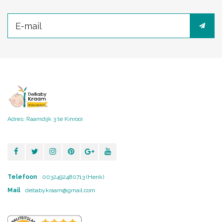
Adres: Raamdijk 3 te Kinrooi
Telefoon
0032492480713 (Henk)
Mail
debabykraam@gmail.com