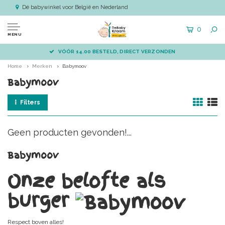
Dé babywinkel voor België en Nederland
0
MENU
VÓÓR 14.00 BESTELD, DIRECT VERZONDEN
Home
Merken
Babymoov
Babymoov
Filters
Geen producten gevonden!...
Babymoov
Onze belofte als
burger
Respect boven alles!