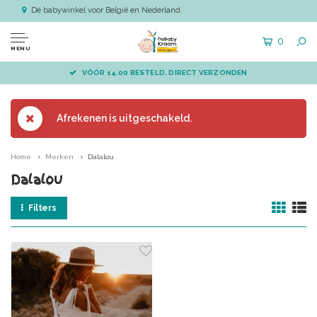
Dé babywinkel voor België en Nederland
0
MENU
VÓÓR 14.00 BESTELD, DIRECT VERZONDEN
Afrekenen is uitgeschakeld.
Home
Merken
Dalalou
Dalalou
Filters