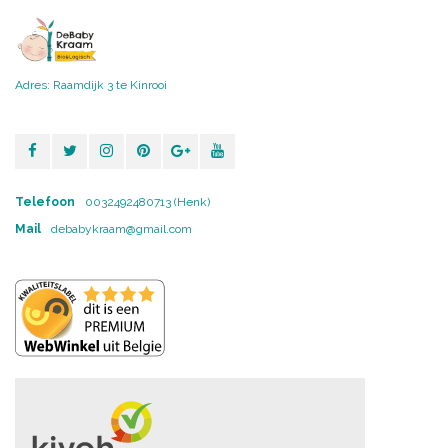
Adres: Raamdijk 3 te Kinrooi
Telefoon
0032492480713 (Henk)
Mail
debabykraam@gmail.com