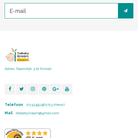
Adres: Raamdijk 3 te Kinrooi
Telefoon
0032492480713 (Henk)
Mail
debabykraam@gmail.com