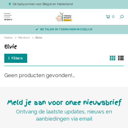
Dé babywinkel voor België en Nederland
0
MENU
BETALEN IN TERMIJNEN MOGELIJK
Home
Merken
Elvie
Elvie
Filters
Geen producten gevonden!...
Meld je aan voor onze nieuwsbrief
Ontvang de laatste updates, nieuws en
aanbiedingen via email