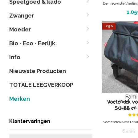
Speelgoed & kado
De nieuwste Vierlin
+ NU IN
1.05
Zwanger
Altijd de nieu
DeBabykraam! - me
-29%
kind
Moeder
Ideaal voor o
kinderdagv
Bio - Eco - Eerlijk
Info
Nieuwste Producten
TOTALE LEEGVERKOOP
Fami
Merken
Voetendek vo
SO4BB en 
Klantervaringen
Voetendek voor Fami
- Star SO4BB 
69,95
- Bus zes