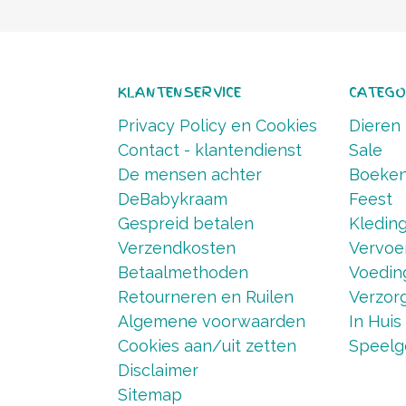
KLANTENSERVICE
CATEGO
Privacy Policy en Cookies
Dieren
Contact - klantendienst
Sale
De mensen achter
Boeke
DeBabykraam
Feest
Gespreid betalen
Kledin
Verzendkosten
Vervoe
Betaalmethoden
Voedin
Retourneren en Ruilen
Verzorg
Algemene voorwaarden
In Huis
Cookies aan/uit zetten
Speelg
Disclaimer
Sitemap