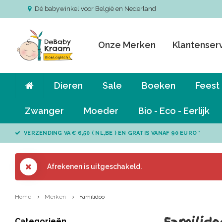
Dé babywinkel voor België en Nederland
Onze Merken
Klantenser
Dieren
Sale
Boeken
Feest
Zwanger
Moeder
Bio - Eco - Eerlijk
VERZENDING VA € 6,50 ( NL,BE ) EN GRATIS VANAF 90 EURO *
Afrekenen is uitgeschakeld.
Home
Merken
Familidoo
Categorieën