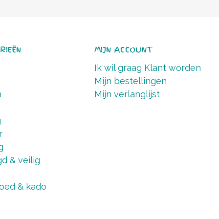
RIEËN
MIJN ACCOUNT
Ik wil graag Klant worden
Mijn bestellingen
n
Mijn verlanglijst
g
r
g
d & veilig
oed & kado