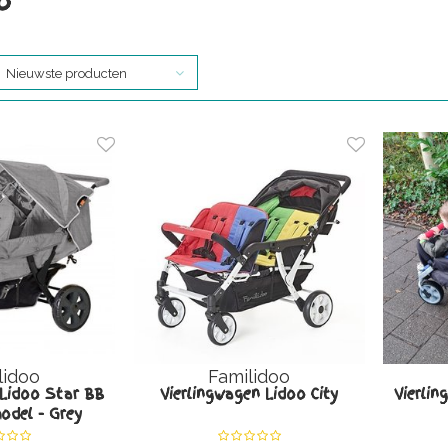
o
Nieuwste producten
lidoo
Familidoo
 Lidoo Star BB
Vierlingwagen Lidoo City
Vierli
odel - Grey