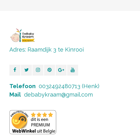
Adres: Raamdijk 3 te Kinrooi
Telefoon
0032492480713 (Henk)
Mail
debabykraam@gmail.com