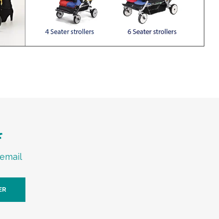
f
 email
ER