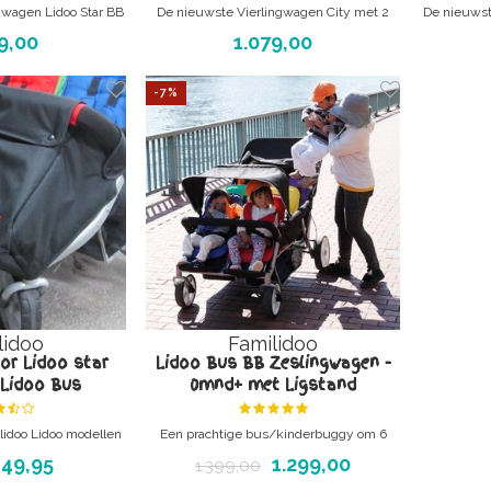
gwagen Lidoo Star BB
De nieuwste Vierlingwagen City met 2
De nieuwst
 GRIJS!
bankjes
9,00
1.079,00
wste versie bij
Altijd de nieuwste versie bij
Alti
erlingbuggy voor 4
DeBabykraam! - meerlingbuggy voor 4
DeBabykra
-7%
eren.
kinderen.
ppasmoeders en
Ideaal voor oppasmoeders en
Idea
erblijven!
kinderdagverblijven!
lidoo
Familidoo
or Lidoo star
Lidoo Bus BB Zeslingwagen -
Lidoo Bus
0mnd+ met Ligstand
lidoo Lidoo modellen
Een prachtige bus/kinderbuggy om 6
vierlingwagen
kindertjes veilig en gezellig te vervoeren
49,95
1.299,00
1.399,00
lingwagen