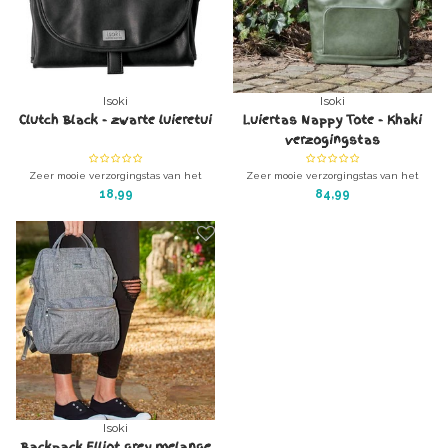
Isoki
Isoki
Clutch Black - zwarte luieretui
Luiertas Nappy Tote - Khaki
verzogingstas
Zeer mooie verzorgingstas van het
Zeer mooie verzorgingstas van het
supergave merk Isoki.
supergave merk Isoki.
18,99
84,99
Clutch Black - zwarte luieretui
Luiertas Nappy Tote - Khaki
verzogingstas
Isoki
Backpack Elliot grey melange