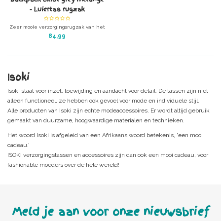
- Luiertas rugzak
Zeer mooie verzorgingsrugzak van het
supergave merk Isoki.
84,99
Isoki
Isoki staat voor inzet, toewijding en aandacht voor detail. De tassen zijn niet
alleen functioneel, ze hebben ook gevoel voor mode en individuele stijl.
Alle producten van Isoki zijn echte modeaccessoires. Er wordt altijd gebruik
gemaakt van duurzame, hoogwaardige materialen en technieken.
Het woord Isoki is afgeleid van een Afrikaans woord betekenis, 'een mooi
cadeau.'
ISOKI verzorgingstassen en accessoires zijn dan ook een mooi cadeau, voor
fashionable moeders over de hele wereld!
Meld je aan voor onze nieuwsbrief