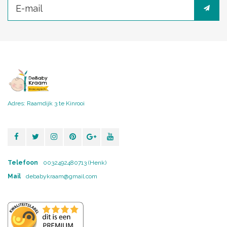
Adres: Raamdijk 3 te Kinrooi
Telefoon
0032492480713 (Henk)
Mail
debabykraam@gmail.com