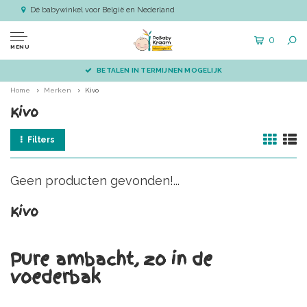
Dé babywinkel voor België en Nederland
0
MENU
BETALEN IN TERMIJNEN MOGELIJK
Home
Merken
Kivo
Kivo
Filters
Geen producten gevonden!...
Kivo
Pure ambacht, zo in de
voederbak