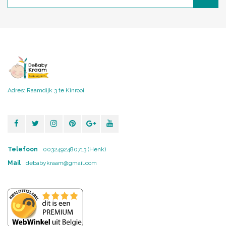
Adres: Raamdijk 3 te Kinrooi
Telefoon
0032492480713 (Henk)
Mail
debabykraam@gmail.com