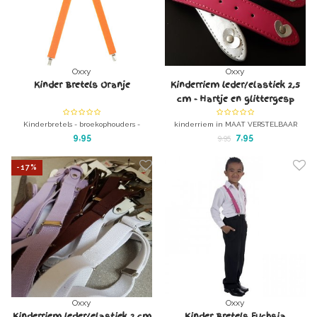
Oxxy
Oxxy
Kinder Bretels Oranje
Kinderriem leder/elastiek 2,5
cm - Hartje en glittergesp
Fuchsia
Kinderbretels - broekophouders -
kinderriem in MAAT VERSTELBAAR
broekkousen van elastiek met echt
Kinderriem leder/elastiek 2,5 cm -
9,95
7,95
9,95
leer.
Hartje en glittergesp Fuchsia
Maat: geschikt voor kinderen van plm 6
-17%
mnd tot 10 jaar
Oxxy
Oxxy
Kinderriem leder/elastiek 2 cm
Kinder Bretels Fuchsia