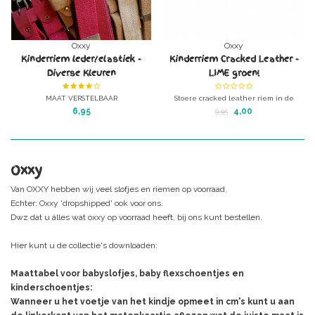
Oxxy
Oxxy
Kinderriem leder/elastiek -
Kinderriem Cracked Leather -
Diverse Kleuren
LIME groen!
MAAT VERSTELBAAR
Stoere cracked leather riem in de
Zeer goede en prettig werkende
kleur lime (roze is uitverkocht)
6,95
4,00
9,95
baby/peuterriem
Echt leder
Gemaakt in Nederland
Oxxy
Van
OXXY
hebben wij veel slofjes en riemen op voorraad.
Echter: Oxxy 'dropshipped' ook voor ons.
Dwz dat u álles wat oxxy op voorraad heeft, bij ons kunt bestellen.
Hier kunt u de collectie's downloaden:
Maattabel voor babyslofjes, baby flexschoentjes en
kinderschoentjes:
Wanneer u het voetje van het kindje opmeet in cm's kunt u aan