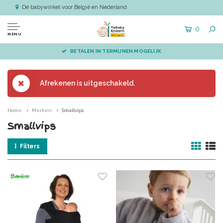
Dé babywinkel voor België en Nederland
0
MENU
BETALEN IN TERMIJNEN MOGELIJK
Afrekenen is uitgeschakeld.
Home
Merken
Smallvips
Smallvips
Filters