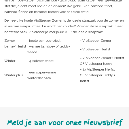
van bamboe-katoen: 70% bamboe - 30% biologische katoen, een geweldige
stof die je echt moet voelen én ervaren! We gebruiken bamboe-tricot,
bamboe-fleece en bamboe-katoen voor onze collectie.
De heerlijke koele VipSleeper Zomer is de ideale slaapzak voor de zomer en
in warme slaapruimtes. En wordt het kouder? Rits dan deze slaapzak in een
herfstslaapzak. Zo creëer je voor jouw V.I.P. de ideale slaapzak!
Zomer
: koele bamboe-tricot
= VipSleeper Zomer
Lente/ Herfst
: warme bamboe- óf teddy-
= VipSleeper Herfst
fleece
= VipSleeper Zomer + Herfst
Winter
: 4-seizoenenset
OF Vipsleeper teddy
= 2x VipSleeper Herfst
: een superwarme
Winter plus
OF Vipsleeper Teddy +
winterslaapzak
herfst
Meld je aan voor onze nieuwsbrief