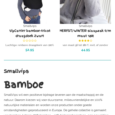
Smallvips
Smallvips
VipCarrier bamboe-tricot
HERFST/WINTER slaapzak t/m
draagdoek Zwart
maat 180!
Luchtige rekbare draagdoek van 100%
van maat 56 tot 180 !!, mét, of zonder
natuurlijke bamboe-tricot.
EXTRA bamboe binnenzak.
52,95
44,95
Kleur winterslaapzak : GRIJS
Smallvips
Bamboe
SmallVips wil een positieve bijdrage leveren aan de maatschappij en de
natuur. Daarom kiezen wij voor duurzame, milieuvriendelijke en 100%
natuurlijke materialen en worden onze producten onder goede
omstandigheden geproduceerd in Europa. De gehele collectie is gemaakt