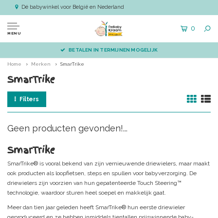
Dé babywinkel voor België en Nederland
0
MENU
BETALEN IN TERMIJNEN MOGELIJK
Home
Merken
SmarTrike
SmarTrike
Filters
Geen producten gevonden!...
SmarTrike
SmarTrike® is vooral bekend van zijn vernieuwende driewielers, maar maakt
ook producten als loopfietsen, steps en spullen voor babyverzorging. De
driewielers zijn voorzien van hun gepatenteerde Touch Steering™
technologie, waardoor sturen heel soepel en makkelijk gaat.
Meer dan tien jaar geleden heeft SmarTrike® hun eerste driewieler
geproduceerd en ze hebben inmiddels tientallen prijswinnende baby-,