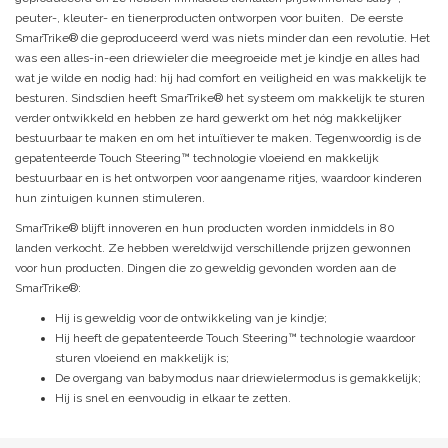
peuter-, kleuter- en tienerproducten ontworpen voor buiten. De eerste
SmarTrike® die geproduceerd werd was niets minder dan een revolutie. Het
was een alles-in-een driewieler die meegroeide met je kindje en alles had
wat je wilde en nodig had: hij had comfort en veiligheid en was makkelijk te
besturen. Sindsdien heeft SmarTrike® het systeem om makkelijk te sturen
verder ontwikkeld en hebben ze hard gewerkt om het nóg makkelijker
bestuurbaar te maken en om het intuïtiever te maken. Tegenwoordig is de
gepatenteerde Touch Steering™ technologie vloeiend en makkelijk
bestuurbaar en is het ontworpen voor aangename ritjes, waardoor kinderen
hun zintuigen kunnen stimuleren.
SmarTrike® blijft innoveren en hun producten worden inmiddels in 80
landen verkocht. Ze hebben wereldwijd verschillende prijzen gewonnen
voor hun producten. Dingen die zo geweldig gevonden worden aan de
SmarTrike®:
Hij is geweldig voor de ontwikkeling van je kindje;
Hij heeft de gepatenteerde Touch Steering™ technologie waardoor
sturen vloeiend en makkelijk is;
De overgang van babymodus naar driewielermodus is gemakkelijk;
Hij is snel en eenvoudig in elkaar te zetten.