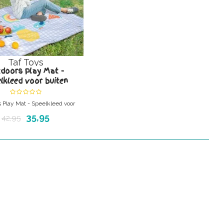
Taf Toys
doors Play Mat -
lkleed voor buiten
 Play Mat - Speelkleed voor
buiten
35,95
42,95
t speelkleed / picnick kleed
voor buiten