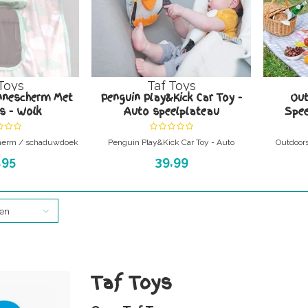
Toys
Taf Toys
nnescherm Met
Penguin Play&Kick Car Toy -
Out
s - Wolk
Auto speelplateau
Spee
herm / schaduwdoek
Penguin Play&Kick Car Toy - Auto
Outdoors
eltjes.
speelplateau
,95
39,99
kje met UV
In-car playcenter
Waterdich
sun shade
ten
Taf Toys