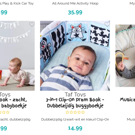
 Play & Kick Car Toy
All Around Me Activity Hoop
My 
laycenter
,99
35,99
Toys
Taf Toys
ook - zacht,
3-in-1 Clip-On Pram Book -
Music
g babyboekje
Dubbelzijdig buggyboekje
zacht, dubbelzijdig
Dubbelzijdig (zwart-wit en kleur) Clip-On
Musi
sier Development
Pram Book buggyboekje - Easier
,99
14,99
Development