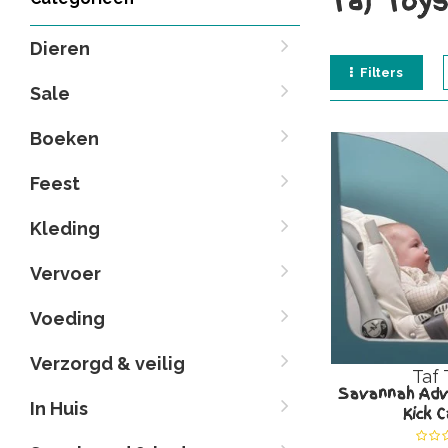
Taf Toys
Dieren
Filters
Sale
Boeken
Feest
Kleding
Vervoer
Voeding
Verzorgd & veilig
Taf 
Savannah Adve
In Huis
Kick C