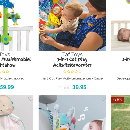
Toys
Taf Toys
 Muziekmobiel
3-in-1 Cot Play
2-i
chtshow
Acitviteitencenter
 Muziekmobiel
3 in 1 Cot Play Acitviteitencenter - Easier
Develop
Development
b
59,99
39,95
41,99
-16%