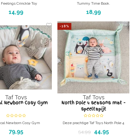
Feelings Crinckle Toy
Tummy Time Book.
Train de rug, en nekspieren van je
14,99
18,99
kindje.....
Of speel gewoon met dit leuke boekje.
-18%
Taf Toys
Taf Toys
al Newborn Cosy Gym
North Pole 4 seasons mat -
speeltapijt
cal Newborn Cosy Gym
Deze prachtige Taf Toys North Pole 4
Seasons Mat is speciaal ontworpen om aan
79,95
44,95
54,99
de ontwikkelingsbehoeften van je