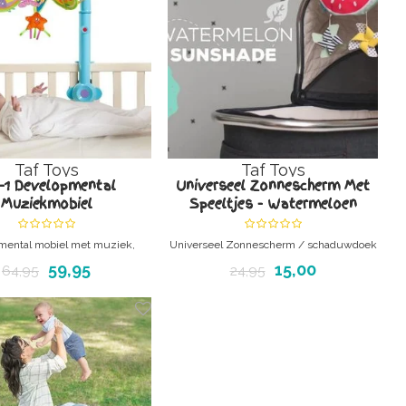
Taf Toys
Taf Toys
n-1 Developmental
Universeel Zonnescherm Met
Muziekmobiel
Speeltjes - Watermeloen
mental mobiel met muziek,
Universeel Zonnescherm / schaduwdoek
eweging en lichtjes
met Speeltjes.
59,95
15,00
64,95
24,95
Model: Watermeloen
Playful sun shade