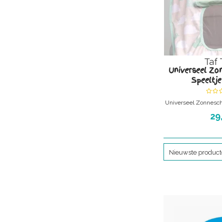
Taf 
Universeel Zo
Speeltje
Universeel Zonnesc
met Spe
29
Model: wol
Playful 
Nieuwste produc