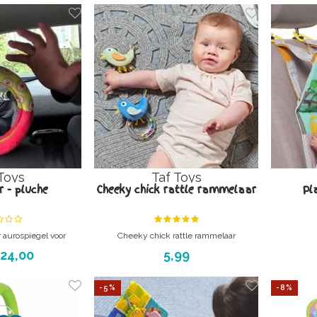
Toys
Taf Toys
r - pluche
Cheeky chick rattle rammelaar
Pl
r aurospiegel voor
Cheeky chick rattle rammelaar
eren.
Het spreekt voor zich dat deze rammelaar
Speelplate
24,00
5,99
 de gaten met de
Phthalates, PBA en PVC vrij is !!
egel van Taftoys.
-5%
-8%