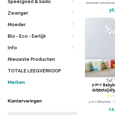
Speelgoed & kado
Savannah Adventures
In-car p
36
Zwanger
Moeder
Bio - Eco - Eerlijk
Info
Nieuwste Producten
TOTALE LEEGVERKOOP
Taf 
Merken
3-in-1 Babyb
dubbelzijdi
Klantervaringen
3-in-1 Babybook - 
babyboekje - Ea
14