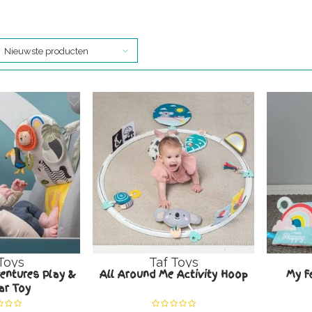
Nieuwste producten
Toys
Taf Toys
ntures Play &
All Around Me Activity Hoop
My Fe
ar Toy