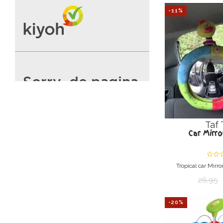
-11%
Taf 
Car Mirro
Tropical car Mirro
kind
26,95
Houdt uw baby in
achteruitkijkspi
-20%