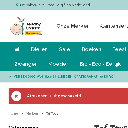
Dé babywinkel voor België en Nederland
Onze Merken
Klantenser
Dieren
Sale
Boeken
Feest
Zwanger
Moeder
Bio - Eco - Eerlijk
VERZENDING VA € 6,50 ( NL,BE ) EN GRATIS VANAF 90 EURO *
Afrekenen is uitgeschakeld.
Home
Merken
Taf Toys
Categorieën