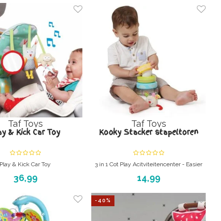
pasgeboren kindje te voldoen.
Afmetingen: ongeveer 100x100 cm
Taf Toys
Taf Toys
ay & Kick Car Toy
Kooky Stacker stapeltoren
Play & Kick Car Toy
3 in 1 Cot Play Acitviteitencenter - Easier
au voor in de auto met muziek
Development
36,99
14,99
-40%