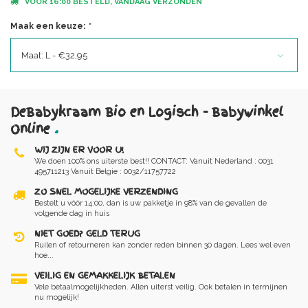
VOOR 16:00 BESTELD, VANDAAG VERZONDEN
Maak een keuze:
*
Maat: L - €32,95
DeBabykraam Bio en Logisch - Babywinkel
Online
.
WIJ ZIJN ER VOOR U!
We doen 100% ons uiterste best!! CONTACT: Vanuit Nederland : 0031
495711213 Vanuit Belgie : 0032/11757722
ZO SNEL MOGELIJKE VERZENDING
Bestelt u vóór 14:00, dan is uw pakketje in 98% van de gevallen de
volgende dag in huis
NIET GOED? GELD TERUG
Ruilen of retourneren kan zonder reden binnen 30 dagen. Lees wel even
hoe...
VEILIG EN GEMAKKELIJK BETALEN
Vele betaalmogelijkheden. Allen uiterst veilig. Ook betalen in termijnen
nu mogelijk!