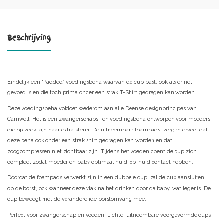
Beschrijving
Eindelijk een ‘Padded” voedingsbeha waarvan de cup past, ook als er net
gevoed is en die toch prima onder een strak T-Shirt gedragen kan worden.
Deze voedingsbeha voldoet wederom aan alle Deense designprincipes van
Carriwell. Het is een zwangerschaps- en voedingsbeha ontworpen voor moeders
die op zoek zijn naar extra steun. De uitneembare foampads, zorgen ervoor dat
deze beha ook onder een strak shirt gedragen kan worden en dat
zoogcompressen niet zichtbaar zijn. Tijdens het voeden opent de cup zich
compleet zodat moeder en baby optimaal huid-op-huid contact hebben.
Doordat de foampads verwerkt zijn in een dubbele cup, zal de cup aansluiten
op de borst, ook wanneer deze vlak na het drinken door de baby, wat leger is. De
cup beweegt met de veranderende borstomvang mee.
Perfect voor zwangerschap en voeden. Lichte, uitneembare voorgevormde cups