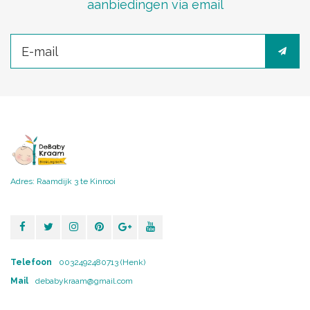
aanbiedingen via email
Adres: Raamdijk 3 te Kinrooi
Telefoon
0032492480713 (Henk)
Mail
debabykraam@gmail.com