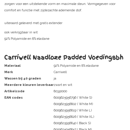
zorgen voor een uitstekende vorm en maximale steun. Vormgegeven voor
comfort en functie met zijdezachte ademende stof.
uiteraard geleverd met gratis extender
ook verkrijgbaar in
wit
92% Polyamide en 8% elastane
Carriwell Naadloze Padded Voedingsbh
Materiaal
92% Polyamide en 8% elastane
Merk
Carriwell
Wassen bij 40 graden
ja
Meerdere kleuren leverbaar
zwart en wit
Artikelcode
80330000
EAN codes
6009625956796 ( White S)
6009625956802 ( White M)
6009625956819 ( White L)
6009625956826 ( White XL)
6009625956840 ( Black S)
6009625956857 ( Black M)