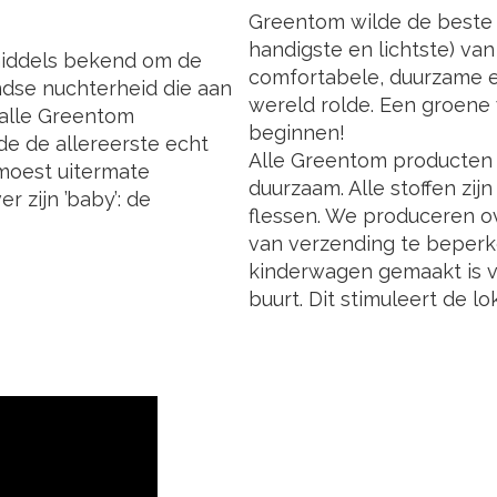
Greentom wilde de beste k
handigste en lichtste) va
nmiddels bekend om de
comfortabele, duurzame e
dse nuchterheid die aan
wereld rolde. Een groene 
 alle Greentom
beginnen!
de de allereerste echt
Alle Greentom producten z
 moest uitermate
duurzaam. Alle stoffen zij
r zijn ’baby’: de
flessen. We produceren ov
van verzending te beperk
kinderwagen gemaakt is v
buurt. Dit stimuleert de l