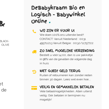
DeBabykraam Bio en
Logisch - Babywinkel
Online
.
 &
WIJ ZIJN ER VOOR U!
We doen 100% ons uiterste best!!
CONTACT: Vanuit Nederland : 0031
BLACK-
495711213 Vanuit Belgie : 0032/11757722
OLIVE
ZO SNEL MOGELIJKE VERZENDING
Bestelt u vóór 14:00, dan is uw pakketje
in 98% van de gevallen de volgende dag
in huis
NIET GOED? GELD TERUG
Ruilen of retourneren kan zonder reden
binnen 30 dagen. Lees wel even hoe...
et
VEILIG EN GEMAKKELIJK BETALEN
n de
Vele betaalmogelijkheden. Allen uiterst
veilig. Ook betalen in termijnen nu
mogelijk!