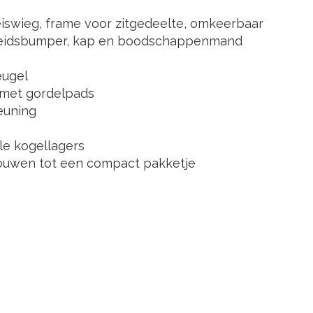
reiswieg, frame voor zitgedeelte, omkeerbaar
ligheidsbumper, kap en boodschappenmand
eugel
l met gordelpads
euning
e kogellagers
vouwen tot een compact pakketje