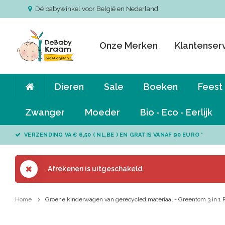
Dé babywinkel voor België en Nederland
Onze Merken
Klantenser
Dieren
Sale
Boeken
Feest
Zwanger
Moeder
Bio - Eco - Eerlijk
VERZENDING VA € 6,50 ( NL,BE ) EN GRATIS VANAF 90 EURO *
Afrekenen is uitgeschakeld.
Home
Groene kinderwagen van gerecycled materiaal - Greentom 3 in 1 Re