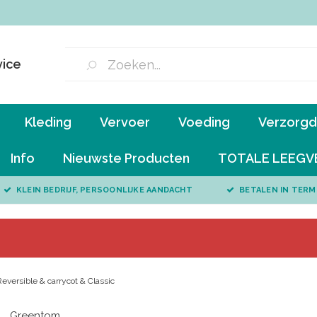
vice
Kleding
Vervoer
Voeding
Verzorgd 
Info
Nieuwste Producten
TOTALE LEEGV
KLEIN BEDRIJF, PERSOONLIJKE AANDACHT
BETALEN IN TERM
versible & carrycot & Classic
Greentom