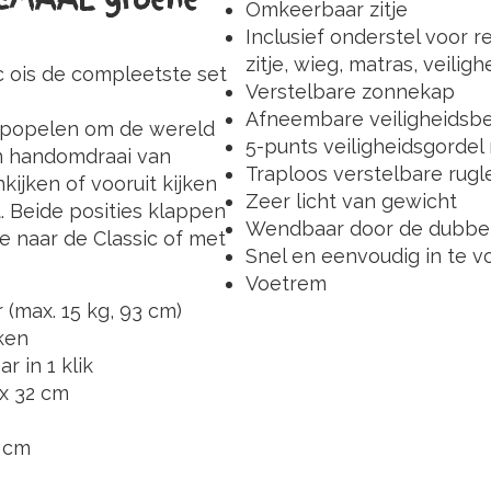
Omkeerbaar zitje
Inclusief onderstel voor 
zitje, wieg, matras, vei
c ois de compleetste set
Verstelbare zonnekap
Afneembare veiligheidsb
e popelen om de wereld
5-punts veiligheidsgorde
én handomdraai van
Traploos verstelbare rugl
kijken of vooruit kijken
Zeer licht van gewicht
. Beide posities klappen
Wendbaar door de dubbel
le naar de Classic of met
Snel en eenvoudig in te 
Voetrem
 (max. 15 kg, 93 cm)
ken
r in 1 klik
 x 32 cm
9 cm