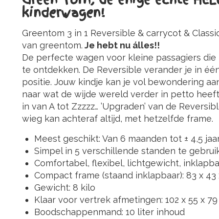
kinderwagen!
Greentom 3 in 1 Reversible & carrycot & Classi
van greentom.
Je hebt nu álles!!
De perfecte wagen voor kleine passagiers di
te ontdekken. De Reversible verander je in é
positie. Jouw kindje kan je vol bewondering aan
naar wat de wijde wereld verder in petto heeft
in van A tot Zzzzz… ’Upgraden’ van de Reversib
wieg kan achteraf altijd, met hetzelfde frame.
Meest geschikt: Van 6 maanden tot ± 4,5 jaar
Simpel in 5 verschillende standen te gebrui
Comfortabel, flexibel, lichtgewicht, inklapbaa
Compact frame (staand inklapbaar): 83 x 43
Gewicht: 8 kilo
Klaar voor vertrek afmetingen: 102 x 55 x 7
Boodschappenmand: 10 liter inhoud