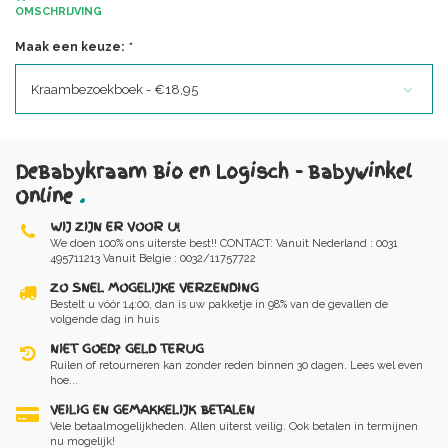
OMSCHRIJVING
Maak een keuze:
*
Kraambezoekboek - €18,95
DeBabykraam Bio en Logisch - Babywinkel
Online
.
WIJ ZIJN ER VOOR U!
We doen 100% ons uiterste best!! CONTACT: Vanuit Nederland : 0031
495711213 Vanuit Belgie : 0032/11757722
ZO SNEL MOGELIJKE VERZENDING
Bestelt u vóór 14:00, dan is uw pakketje in 98% van de gevallen de
volgende dag in huis
NIET GOED? GELD TERUG
Ruilen of retourneren kan zonder reden binnen 30 dagen. Lees wel even
hoe...
VEILIG EN GEMAKKELIJK BETALEN
Vele betaalmogelijkheden. Allen uiterst veilig. Ook betalen in termijnen
nu mogelijk!