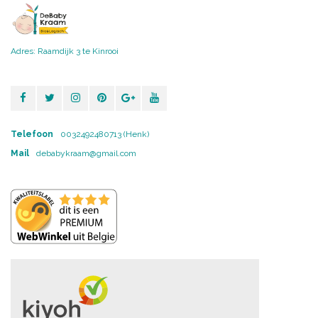
Adres: Raamdijk 3 te Kinrooi
Telefoon
0032492480713 (Henk)
Mail
debabykraam@gmail.com