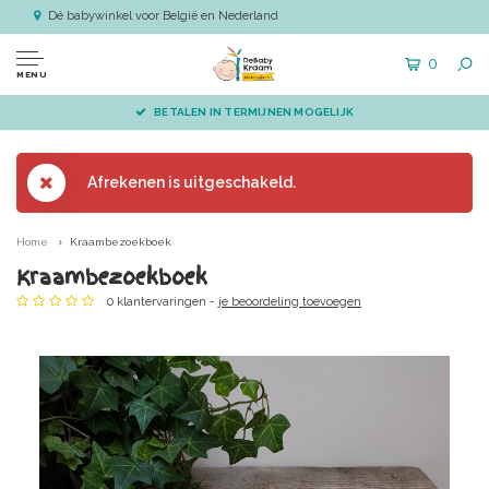
Dé babywinkel voor België en Nederland
0
MENU
BETALEN IN TERMIJNEN MOGELIJK
Afrekenen is uitgeschakeld.
Home
Kraambezoekboek
Kraambezoekboek
0 klantervaringen -
je beoordeling toevoegen