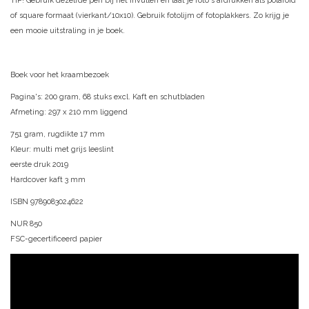
TIP! Gebruik dezelfde pen bij het invullen en laat je foto's afdrukken als polaroid
of square formaat (vierkant/10x10). Gebruik fotolijm of fotoplakkers. Zo krijg je
een mooie uitstraling in je boek.
Boek voor het kraambezoek
Pagina's: 200 gram, 68 stuks excl. Kaft en schutbladen
Afmeting: 297 x 210 mm liggend
751 gram, rugdikte 17 mm
Kleur: multi met grijs leeslint
eerste druk 2019
Hardcover kaft 3 mm
ISBN 9789083024622
NUR 850
FSC-gecertificeerd papier