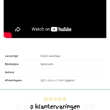
Levertijd
Direct leverbaar
Bindwijze
Gebonden
Auteur
Afmetingen
297 x 210 x 17 mm liggend
0 klantervaringen
0 klantervaringen