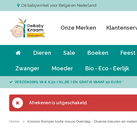
Dé babywinkel voor België en Nederland
Onze Merken
Klantenser
Dieren
Sale
Boeken
Feest
Zwanger
Moeder
Bio - Eco - Eerlijk
VERZENDING VA € 6,50 ( NL,BE ) EN GRATIS VANAF 90 EURO *
Afrekenen is uitgeschakeld.
Home
Kimono Romper korte mouw Overslag - Diverse kleuren en mate