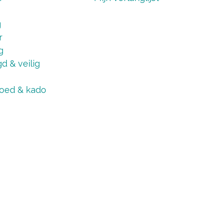
g
r
g
d & veilig
oed & kado