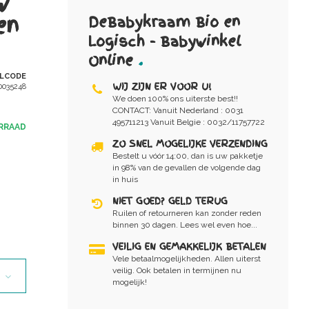
w
en
DeBabykraam Bio en
Logisch - Babywinkel
Online
.
ELCODE
WIJ ZIJN ER VOOR U!
0035248
We doen 100% ons uiterste best!!
CONTACT: Vanuit Nederland : 0031
495711213 Vanuit Belgie : 0032/11757722
RRAAD
ZO SNEL MOGELIJKE VERZENDING
Bestelt u vóór 14:00, dan is uw pakketje
in 98% van de gevallen de volgende dag
in huis
NIET GOED? GELD TERUG
Ruilen of retourneren kan zonder reden
binnen 30 dagen. Lees wel even hoe...
VEILIG EN GEMAKKELIJK BETALEN
Vele betaalmogelijkheden. Allen uiterst
veilig. Ook betalen in termijnen nu
mogelijk!