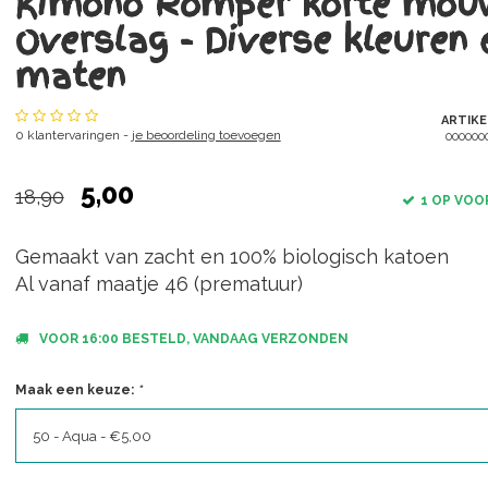
Kimono Romper korte mou
Overslag - Diverse kleuren 
maten
ARTIK
0 klantervaringen -
je beoordeling toevoegen
000000
5,00
18,90
1 OP VOO
Gemaakt van zacht en 100% biologisch katoen
Al vanaf maatje 46 (prematuur)
VOOR 16:00 BESTELD, VANDAAG VERZONDEN
Maak een keuze:
*
50 - Aqua - €5,00