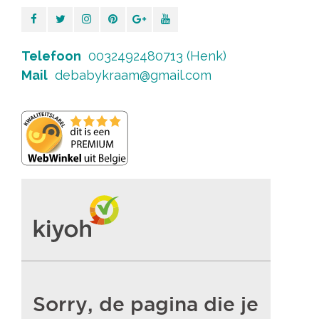
Telefoon
0032492480713 (Henk)
Mail
debabykraam@gmail.com