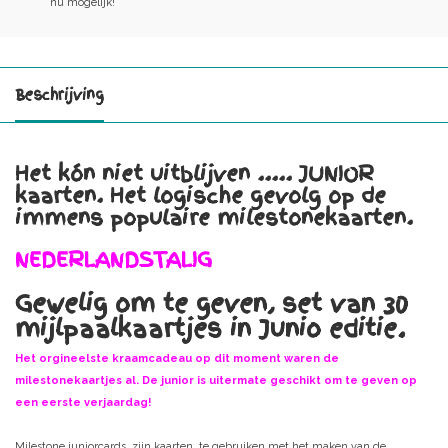
nu mogelijk!
Beschrijving
Het kón niet uitblijven ..... JUNIOR
kaarten. Het logische gevolg op de
immens populaire milestonekaarten.
NEDERLANDSTALIG
Gewelig om te geven, set van 30
mijlpaalkaartjes in Junio editie.
Het orgineelste kraamcadeau op dit moment waren de
milestonekaartjes al. De junior is uitermate geschikt om te geven op
een eerste verjaardag!
Milestone juniorcards, zijn kaarten, te gebruiken met het maken van de