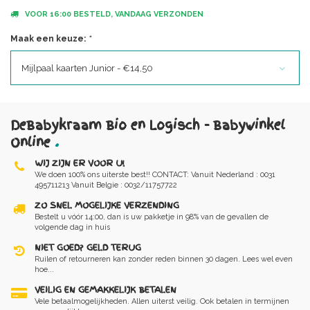
VOOR 16:00 BESTELD, VANDAAG VERZONDEN
Maak een keuze:
*
Mijlpaal kaarten Junior - €14,50
DeBabykraam Bio en Logisch - Babywinkel
Online
.
WIJ ZIJN ER VOOR U!
We doen 100% ons uiterste best!! CONTACT: Vanuit Nederland : 0031
495711213 Vanuit Belgie : 0032/11757722
ZO SNEL MOGELIJKE VERZENDING
Bestelt u vóór 14:00, dan is uw pakketje in 98% van de gevallen de
volgende dag in huis
NIET GOED? GELD TERUG
Ruilen of retourneren kan zonder reden binnen 30 dagen. Lees wel even
hoe...
VEILIG EN GEMAKKELIJK BETALEN
Vele betaalmogelijkheden. Allen uiterst veilig. Ook betalen in termijnen