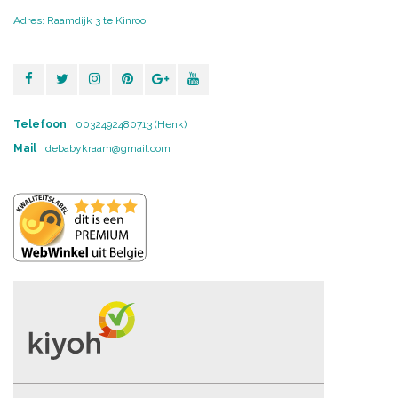
Adres: Raamdijk 3 te Kinrooi
Telefoon
0032492480713 (Henk)
Mail
debabykraam@gmail.com