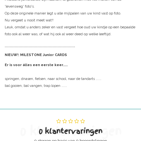
'levensweg' foto's.
Op deze originele manier legt u alle mijlpalen van uw kind vast op foto.
Nu vergeet u nooit meet wat!!
Leuk, omdat u anders zeker en vast vergeet hoe oud uw kindje op een bepaalde
foto ook al weer was, of wat hij ook al weer deed op welke leeftijd.
********************************************************
NIEUW!: MILESTONE Junior CARDS
Er is voor álles een eerste keer.....
springen, dnasen, fietsen, naar school, naar de tandarts ......
bal gooien, bal vangen, trap lopen ......
0 klantervaringen
0 klantervaringen
0 sterren op basis van 0 beoordelingen