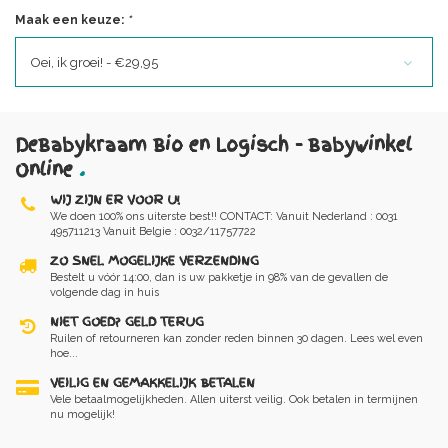
Maak een keuze:
*
Oei, ik groei! - €29,95
DeBabykraam Bio en Logisch - Babywinkel
Online
.
WIJ ZIJN ER VOOR U!
We doen 100% ons uiterste best!! CONTACT: Vanuit Nederland : 0031
495711213 Vanuit Belgie : 0032/11757722
ZO SNEL MOGELIJKE VERZENDING
Bestelt u vóór 14:00, dan is uw pakketje in 98% van de gevallen de
volgende dag in huis
NIET GOED? GELD TERUG
Ruilen of retourneren kan zonder reden binnen 30 dagen. Lees wel even
hoe...
VEILIG EN GEMAKKELIJK BETALEN
Vele betaalmogelijkheden. Allen uiterst veilig. Ook betalen in termijnen
nu mogelijk!