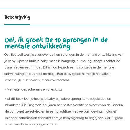
Beschrijving
Oei, ik groei! De 10 sprongen in de
mentale ontwikkeling
Oei, ik groei! leert je alles over de tien sprongen in de mentale ontwikkeling van
je baby. Opeens huilt je baby meer, is hangerig, humeurig, slaapt slechter (of
bijna niet) en eet minder. Dit is nou typisch een sprongetje in de mentale
ontwikkeling en dus heel normaal. Een baby groeit namelijk niet alleen
lichamelijk in schokken, maar ook mentaal.
- Met kalender, schema's en checklists
Met dit boek leer je hoe je je baby bij iedere sprong kunt begeleiden en
stimuleren. Oei, ik groei! is al jaren het bestverkochte babyboek van de Benelux.
Nu compleet gerestyled en in een prachtige nieuwe vormgeving. Inclusief
kalender, schema’s en checklists om je baby’s gedrag te begrijpen. Oei, ik groei!
is hét handboek voor jonge ouders.