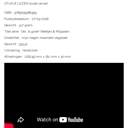
STUKJE LEZEN (oude versie)
ISBN : 9789059568495
Publicatiedatum : 27/03/2018
Gewicht : 417 gram
Titel serie : Oei, ik groei! Weetjes & Mijlpalen
Ondertitel : mijn negen maanden dagboek
Gewicht : 535 gr
Uitvoering : Hardcover
Afmetingen : 228249 mm x 181 mm x 30 mm