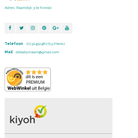
Adres: Raamdijk 3 te Kinrooi
Telefoon
0032492480713 (Henk)
Mail
debabykraam@gmail.com