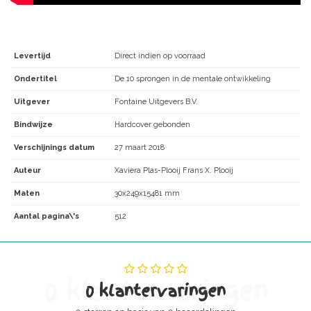
Levertijd
Direct indien op voorraad
Ondertitel
De 10 sprongen in de mentale ontwikkeling
Uitgever
Fontaine Uitgevers B.V.
Bindwijze
Hardcover gebonden
Verschijnings datum
27 maart 2018
Auteur
Xaviera Plas-Plooij Frans X. Plooij
Maten
30x249x15481 mm
Aantal pagina\'s
512
0 klantervaringen
0 klantervaringen