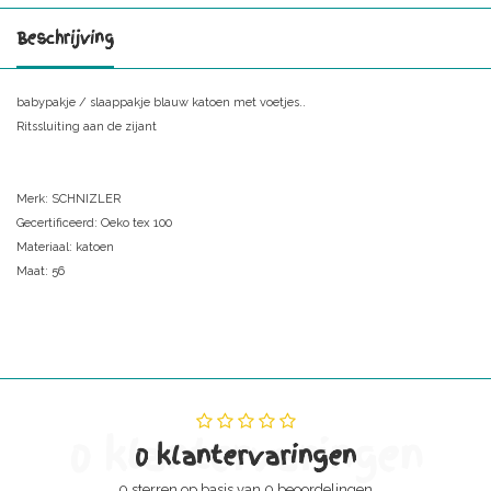
Beschrijving
babypakje / slaappakje blauw katoen met voetjes..
Ritssluiting aan de zijant
Merk: SCHNIZLER
Gecertificeerd: Oeko tex 100
Materiaal: katoen
Maat: 56
0 klantervaringen
0 klantervaringen
0 sterren op basis van 0 beoordelingen