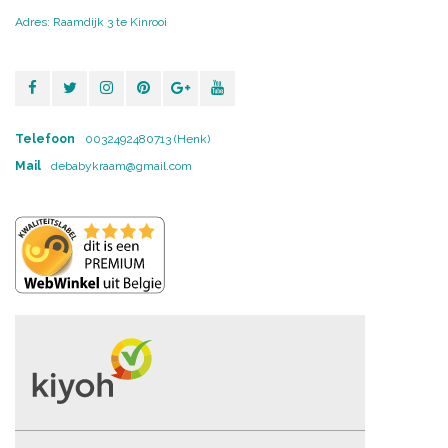
Adres: Raamdijk 3 te Kinrooi
Telefoon
0032492480713 (Henk)
Mail
debabykraam@gmail.com