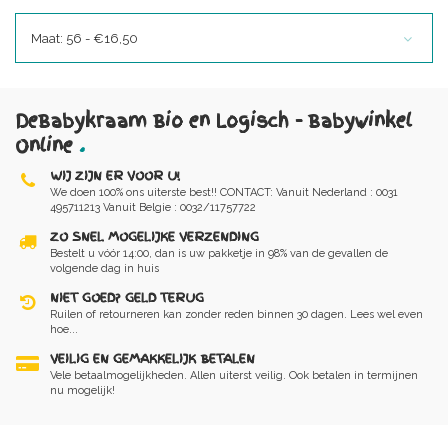
Maat: 56 - €16,50
DeBabykraam Bio en Logisch - Babywinkel
Online
.
WIJ ZIJN ER VOOR U!
We doen 100% ons uiterste best!! CONTACT: Vanuit Nederland : 0031
495711213 Vanuit Belgie : 0032/11757722
ZO SNEL MOGELIJKE VERZENDING
Bestelt u vóór 14:00, dan is uw pakketje in 98% van de gevallen de
volgende dag in huis
NIET GOED? GELD TERUG
Ruilen of retourneren kan zonder reden binnen 30 dagen. Lees wel even
hoe...
VEILIG EN GEMAKKELIJK BETALEN
Vele betaalmogelijkheden. Allen uiterst veilig. Ook betalen in termijnen
nu mogelijk!